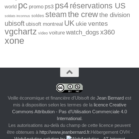
pc
ps4
réservations US
ps3
world
promo
the crew
steam
the division
soldes
soldats inconnus
UK
ubisoft
ventes
ukie
ubisoft montreal
vgchartz
x360
watch_dogs
voiture
video
xone
Veille économique et financière d'Ubisoft
de
Jean Bernard
est
mis à disposition selon les termes de la
licence Creative
Commons Attribution - Pas d’Utilisation Commerciale 4.0
International
.
Les autorisations au-delà du champ de cette licence peuvent
être obtenues à
http://www.jeanbernard.fr
.Hébergement OVH -
WebAnalytics solution by