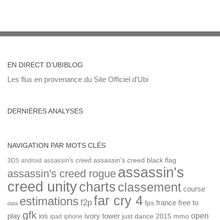
EN DIRECT D’UBIBLOG
Les flux en provenance du Site Officiel d'Ubi
DERNIÈRES ANALYSES
NAVIGATION PAR MOTS CLÉS
assassin's creed
assassin's creed black flag
3DS
android
assassin's
assassin's creed rogue
creed unity
charts
classement
course
far cry 4
estimations
f2p
france
free to
fps
data
gfk
open
ios
play
ivory tower
just dance 2015
mmo
ipad
iphone