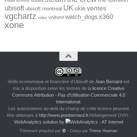
soldes
soldats inconnus
UK
ubisoft
ventes
ukie
ubisoft montreal
vgchartz
x360
watch_dogs
voiture
video
xone
Veille économique et financière d'Ubisoft
de
Jean Bernard
est
mis à disposition selon les termes de la
licence Creative
Commons Attribution - Pas d’Utilisation Commerciale 4.0
International
.
Les autorisations au-delà du champ de cette licence peuvent
être obtenues à
http://www.jeanbernard.fr
.Hébergement OVH -
WebAnalytics solution by
Fièrement propulsé par
- Conçu par
Thème Hueman