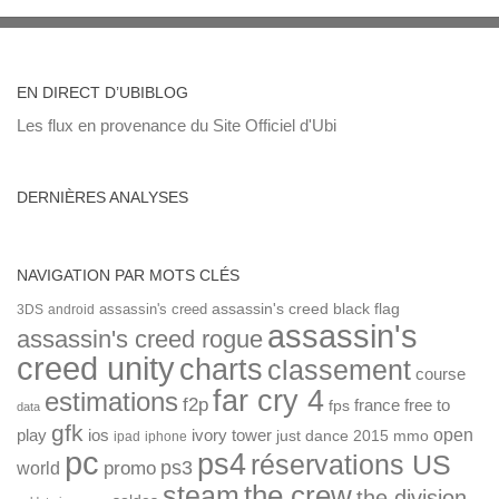
EN DIRECT D’UBIBLOG
Les flux en provenance du Site Officiel d'Ubi
DERNIÈRES ANALYSES
NAVIGATION PAR MOTS CLÉS
assassin's creed
assassin's creed black flag
3DS
android
assassin's
assassin's creed rogue
creed unity
charts
classement
course
far cry 4
estimations
f2p
france
free to
fps
data
gfk
open
ios
play
ivory tower
just dance 2015
mmo
ipad
iphone
pc
ps4
réservations US
ps3
world
promo
the crew
steam
the division