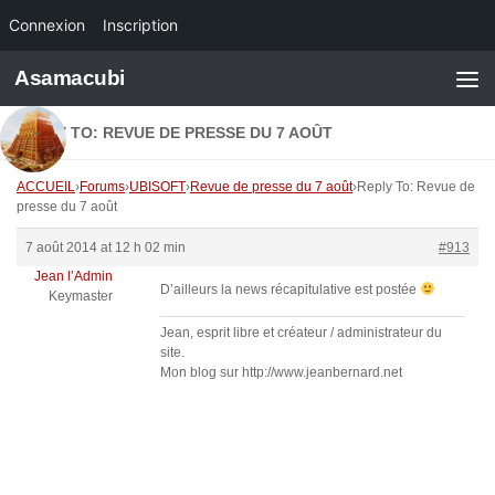
Connexion
Inscription
Skip to content
Asamacubi
REPLY TO: REVUE DE PRESSE DU 7 AOÛT
ACCUEIL
›
Forums
›
UBISOFT
›
Revue de presse du 7 août
›
Reply To: Revue de
presse du 7 août
7 août 2014 at 12 h 02 min
#913
Jean l’Admin
D’ailleurs la news récapitulative est postée
Keymaster
Jean, esprit libre et créateur / administrateur du
site.
Mon blog sur http://www.jeanbernard.net