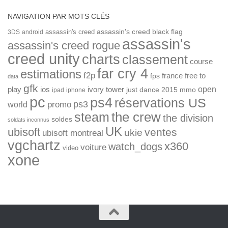
NAVIGATION PAR MOTS CLÉS
assassin's creed
assassin's creed black flag
3DS
android
assassin's
assassin's creed rogue
creed unity
charts
classement
course
far cry 4
estimations
f2p
france
free to
fps
data
gfk
open
ios
play
ivory tower
just dance 2015
mmo
ipad
iphone
pc
ps4
réservations US
ps3
world
promo
the crew
steam
the division
soldes
soldats inconnus
UK
ubisoft
ventes
ukie
ubisoft montreal
vgchartz
x360
watch_dogs
voiture
video
xone