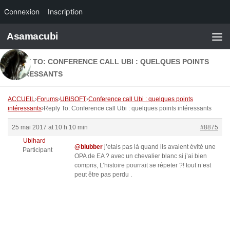
Connexion
Inscription
Skip to content
Asamacubi
REPLY TO: CONFERENCE CALL UBI : QUELQUES POINTS
INTÉRESSANTS
ACCUEIL
›
Forums
›
UBISOFT
›
Conference call Ubi : quelques points
intéressants
›
Reply To: Conference call Ubi : quelques points intéressants
25 mai 2017 at 10 h 10 min
#8875
Ubihard
@blubber
j’etais pas là quand ils avaient évité une
Participant
OPA de EA ? avec un chevalier blanc si j’ai bien
compris, L’histoire pourrait se répeter ?! tout n’est
peut être pas perdu .