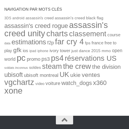
NAVIGATION PAR MOTS CLÉS
assassin's creed
assassin's creed black flag
3DS
android
assassin's
assassin's creed rogue
creed unity
charts
classement
course
far cry 4
estimations
f2p
france
free to
fps
data
gfk
open
ios
play
ivory tower
just dance 2015
mmo
ipad
iphone
pc
ps4
réservations US
ps3
world
promo
the crew
steam
the division
soldes
soldats inconnus
UK
ubisoft
ventes
ukie
ubisoft montreal
vgchartz
x360
watch_dogs
voiture
video
xone