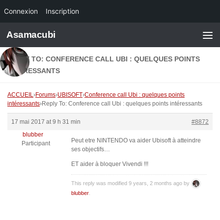
Connexion
Inscription
Skip to content
Asamacubi
REPLY TO: CONFERENCE CALL UBI : QUELQUES POINTS
INTÉRESSANTS
ACCUEIL
›
Forums
›
UBISOFT
›
Conference call Ubi : quelques points
intéressants
›
Reply To: Conference call Ubi : quelques points intéressants
17 mai 2017 at 9 h 31 min
#8872
blubber
Peut etre NINTENDO va aider Ubisoft à atteindre
Participant
ses objectifs…
ET aider à bloquer Vivendi !!!
This reply was modified 9 years, 2 months ago by
blubber
.