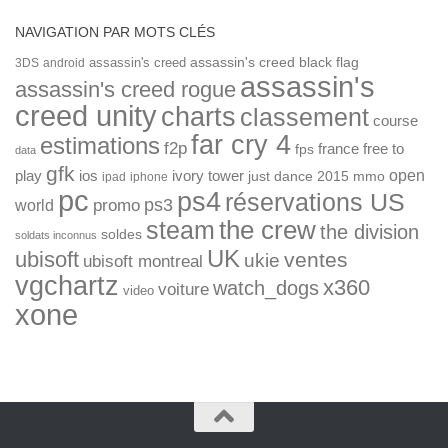
NAVIGATION PAR MOTS CLÉS
assassin's creed
assassin's creed black flag
3DS
android
assassin's
assassin's creed rogue
creed unity
charts
classement
course
far cry 4
estimations
f2p
france
free to
fps
data
gfk
open
ios
play
ivory tower
just dance 2015
mmo
ipad
iphone
pc
ps4
réservations US
ps3
world
promo
the crew
steam
the division
soldes
soldats inconnus
UK
ubisoft
ventes
ukie
ubisoft montreal
vgchartz
x360
watch_dogs
voiture
video
xone