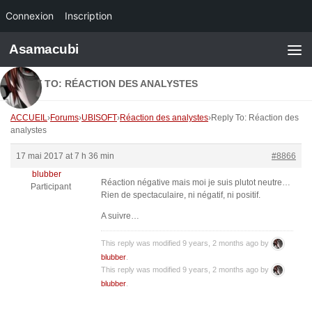
Connexion
Inscription
Skip to content
Asamacubi
REPLY TO: RÉACTION DES ANALYSTES
ACCUEIL
›
Forums
›
UBISOFT
›
Réaction des analystes
›
Reply To: Réaction des
analystes
17 mai 2017 at 7 h 36 min
#8866
blubber
Réaction négative mais moi je suis plutot neutre…
Participant
Rien de spectaculaire, ni négatif, ni positif.
A suivre…
This reply was modified 9 years, 2 months ago by
blubber
.
This reply was modified 9 years, 2 months ago by
blubber
.