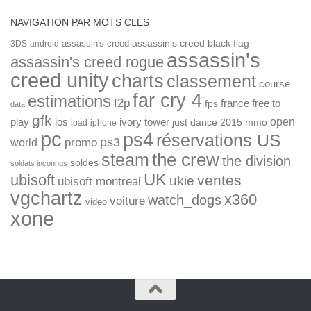
NAVIGATION PAR MOTS CLÉS
assassin's creed
assassin's creed black flag
3DS
android
assassin's
assassin's creed rogue
creed unity
charts
classement
course
far cry 4
estimations
f2p
france
free to
fps
data
gfk
open
ios
play
ivory tower
just dance 2015
mmo
ipad
iphone
pc
ps4
réservations US
ps3
world
promo
the crew
steam
the division
soldes
soldats inconnus
UK
ubisoft
ventes
ukie
ubisoft montreal
vgchartz
x360
watch_dogs
voiture
video
xone