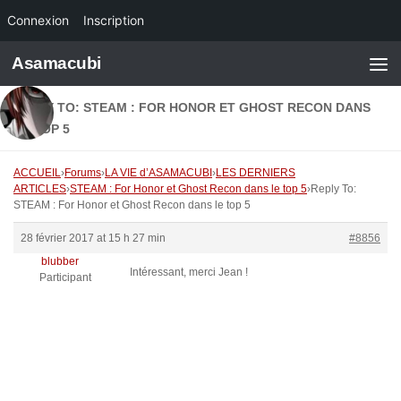
Connexion
Inscription
Skip to content
Asamacubi
REPLY TO: STEAM : FOR HONOR ET GHOST RECON DANS
LE TOP 5
ACCUEIL
›
Forums
›
LA VIE d’ASAMACUBI
›
LES DERNIERS
ARTICLES
›
STEAM : For Honor et Ghost Recon dans le top 5
›
Reply To:
STEAM : For Honor et Ghost Recon dans le top 5
28 février 2017 at 15 h 27 min
#8856
blubber
Intéressant, merci Jean !
Participant