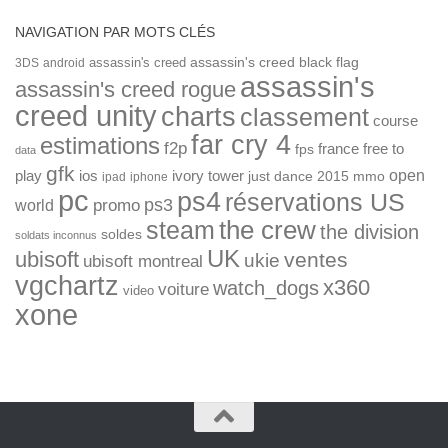
NAVIGATION PAR MOTS CLÉS
assassin's creed
assassin's creed black flag
3DS
android
assassin's
assassin's creed rogue
creed unity
charts
classement
course
far cry 4
estimations
f2p
france
free to
fps
data
gfk
open
ios
play
ivory tower
just dance 2015
mmo
ipad
iphone
pc
ps4
réservations US
ps3
world
promo
the crew
steam
the division
soldes
soldats inconnus
UK
ubisoft
ventes
ukie
ubisoft montreal
vgchartz
x360
watch_dogs
voiture
video
xone