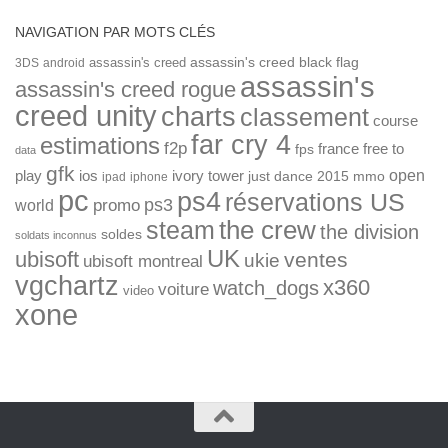
NAVIGATION PAR MOTS CLÉS
assassin's creed
assassin's creed black flag
3DS
android
assassin's
assassin's creed rogue
creed unity
charts
classement
course
far cry 4
estimations
f2p
france
free to
fps
data
gfk
open
ios
play
ivory tower
just dance 2015
mmo
ipad
iphone
pc
ps4
réservations US
ps3
world
promo
the crew
steam
the division
soldes
soldats inconnus
UK
ubisoft
ventes
ukie
ubisoft montreal
vgchartz
x360
watch_dogs
voiture
video
xone