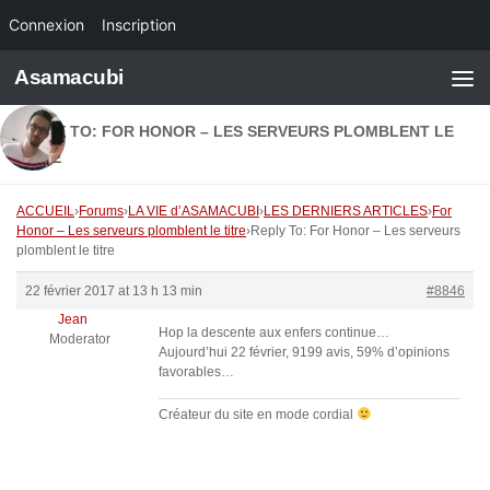
Connexion
Inscription
Skip to content
Asamacubi
REPLY TO: FOR HONOR – LES SERVEURS PLOMBLENT LE
TITRE
ACCUEIL
›
Forums
›
LA VIE d’ASAMACUBI
›
LES DERNIERS ARTICLES
›
For
Honor – Les serveurs plomblent le titre
›
Reply To: For Honor – Les serveurs
plomblent le titre
22 février 2017 at 13 h 13 min
#8846
Jean
Hop la descente aux enfers continue…
Moderator
Aujourd’hui 22 février, 9199 avis, 59% d’opinions
favorables…
Créateur du site en mode cordial