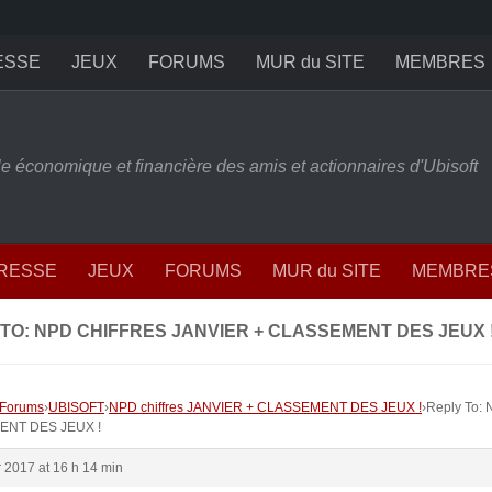
ESSE
JEUX
FORUMS
MUR du SITE
MEMBRES
ille économique et financière des amis et actionnaires d'Ubisoft
PRESSE
JEUX
FORUMS
MUR du SITE
MEMBRE
TO: NPD CHIFFRES JANVIER + CLASSEMENT DES JEUX 
Forums
›
UBISOFT
›
NPD chiffres JANVIER + CLASSEMENT DES JEUX !
›
Reply To: 
NT DES JEUX !
r 2017 at 16 h 14 min