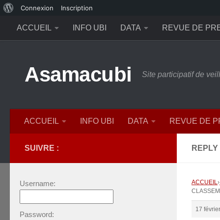
À
Connexion
Inscription
Skip to content
propos
ACCUEIL
INFO UBI
DATA
REVUE DE PR
de
WordPress
Asamacubi
Site participatif de ve
ACCUEIL
INFO UBI
DATA
REVUE DE 
SUIVRE :
REPLY 
ACCUEIL
›
Username:
CLASSEME
17 févrie
Password: