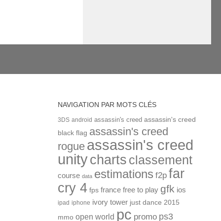
NAVIGATION PAR MOTS CLÉS
assassin's creed
assassin's creed
3DS
android
assassin's creed
black flag
assassin's creed
rogue
unity
charts
classement
far
estimations
f2p
course
data
cry 4
gfk
ios
france
free to play
fps
ivory tower
just dance 2015
ipad
iphone
pc
ps3
open world
promo
mmo