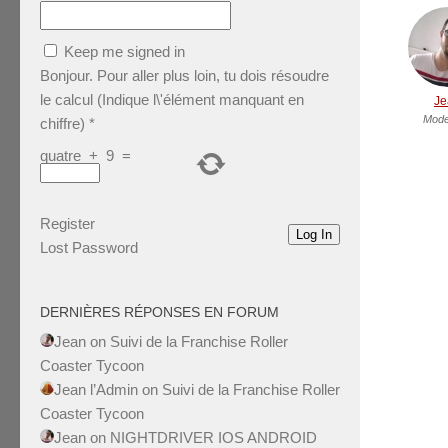
Keep me signed in
Bonjour. Pour aller plus loin, tu dois résoudre
le calcul (Indique l\'élément manquant en
Je
Mode
chiffre)
*
quatre
+
9
=
Register
Log In
Lost Password
DERNIÈRES RÉPONSES EN FORUM
Jean
on
Suivi de la Franchise Roller
Coaster Tycoon
Jean l’Admin
on
Suivi de la Franchise Roller
Coaster Tycoon
Jean
on
NIGHTDRIVER IOS ANDROID