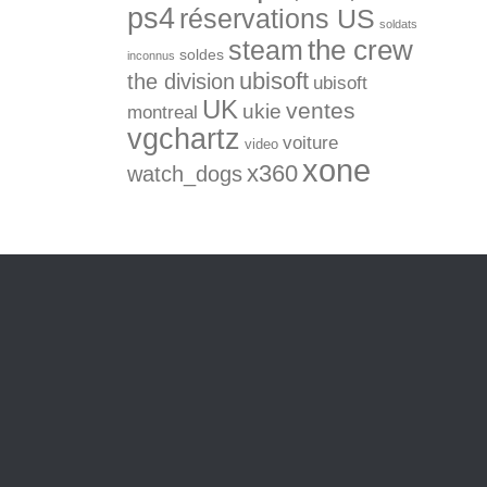
ps4
réservations US
soldats
the crew
steam
soldes
inconnus
ubisoft
the division
ubisoft
UK
ventes
ukie
montreal
vgchartz
voiture
video
xone
x360
watch_dogs