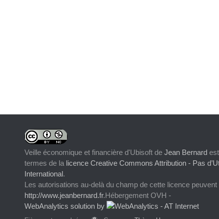
Veille économique et financière d'Ubisoft
de
Jean Bernard
est
termes de la
licence Creative Commons Attribution - Pas d’Ut
International
.
Les autorisations au-delà du champ de cette licence peuvent
http://www.jeanbernard.fr
.Hébergement OVH -
WebAnalytics solution by