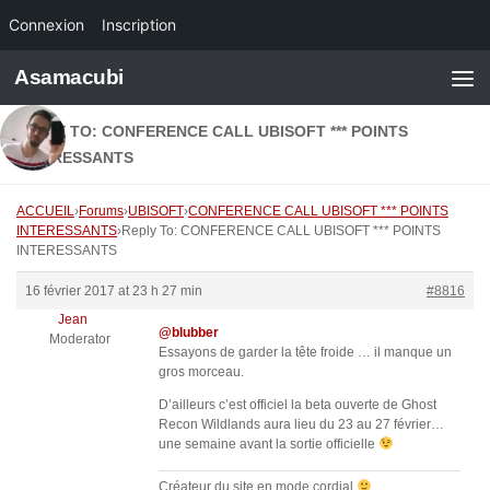
Connexion
Inscription
Skip to content
Asamacubi
REPLY TO: CONFERENCE CALL UBISOFT *** POINTS
INTERESSANTS
ACCUEIL
›
Forums
›
UBISOFT
›
CONFERENCE CALL UBISOFT *** POINTS
INTERESSANTS
›
Reply To: CONFERENCE CALL UBISOFT *** POINTS
INTERESSANTS
16 février 2017 at 23 h 27 min
#8816
Jean
@blubber
Moderator
Essayons de garder la tête froide … il manque un
gros morceau.
D’ailleurs c’est officiel la beta ouverte de Ghost
Recon Wildlands aura lieu du 23 au 27 février…
une semaine avant la sortie officielle
Créateur du site en mode cordial