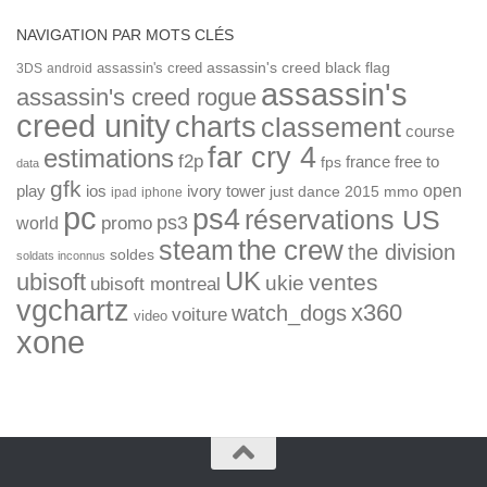
NAVIGATION PAR MOTS CLÉS
assassin's creed
assassin's creed black flag
3DS
android
assassin's
assassin's creed rogue
creed unity
charts
classement
course
far cry 4
estimations
f2p
france
free to
fps
data
gfk
open
ios
play
ivory tower
just dance 2015
mmo
ipad
iphone
pc
ps4
réservations US
ps3
world
promo
the crew
steam
the division
soldes
soldats inconnus
UK
ubisoft
ventes
ukie
ubisoft montreal
vgchartz
x360
watch_dogs
voiture
video
xone