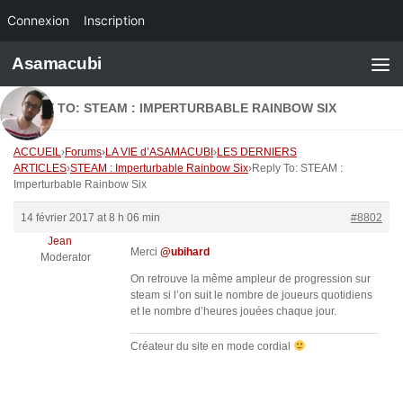
Connexion
Inscription
Skip to content
Asamacubi
REPLY TO: STEAM : IMPERTURBABLE RAINBOW SIX
ACCUEIL
›
Forums
›
LA VIE d’ASAMACUBI
›
LES DERNIERS
ARTICLES
›
STEAM : Imperturbable Rainbow Six
›
Reply To: STEAM :
Imperturbable Rainbow Six
14 février 2017 at 8 h 06 min
#8802
Jean
Merci
@ubihard
Moderator
On retrouve la même ampleur de progression sur
steam si l’on suit le nombre de joueurs quotidiens
et le nombre d’heures jouées chaque jour.
Créateur du site en mode cordial