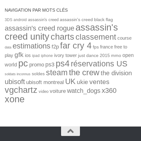
NAVIGATION PAR MOTS CLÉS
assassin's creed
assassin's creed black flag
3DS
android
assassin's
assassin's creed rogue
creed unity
charts
classement
course
far cry 4
estimations
f2p
france
free to
fps
data
gfk
open
ios
play
ivory tower
just dance 2015
mmo
ipad
iphone
pc
ps4
réservations US
ps3
world
promo
the crew
steam
the division
soldes
soldats inconnus
UK
ubisoft
ventes
ukie
ubisoft montreal
vgchartz
x360
watch_dogs
voiture
video
xone