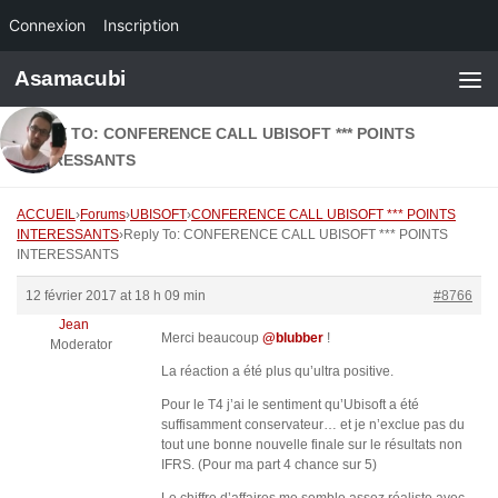
Connexion
Inscription
Skip to content
Asamacubi
REPLY TO: CONFERENCE CALL UBISOFT *** POINTS
INTERESSANTS
ACCUEIL
›
Forums
›
UBISOFT
›
CONFERENCE CALL UBISOFT *** POINTS
INTERESSANTS
›
Reply To: CONFERENCE CALL UBISOFT *** POINTS
INTERESSANTS
12 février 2017 at 18 h 09 min
#8766
Jean
Merci beaucoup
@blubber
!
Moderator
La réaction a été plus qu’ultra positive.
Pour le T4 j’ai le sentiment qu’Ubisoft a été
suffisamment conservateur… et je n’exclue pas du
tout une bonne nouvelle finale sur le résultats non
IFRS. (Pour ma part 4 chance sur 5)