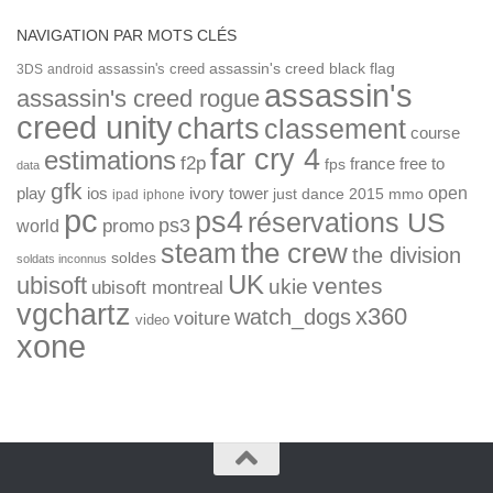
NAVIGATION PAR MOTS CLÉS
assassin's creed
assassin's creed black flag
3DS
android
assassin's
assassin's creed rogue
creed unity
charts
classement
course
far cry 4
estimations
f2p
france
free to
fps
data
gfk
open
ios
play
ivory tower
just dance 2015
mmo
ipad
iphone
pc
ps4
réservations US
ps3
world
promo
the crew
steam
the division
soldes
soldats inconnus
UK
ubisoft
ventes
ukie
ubisoft montreal
vgchartz
x360
watch_dogs
voiture
video
xone