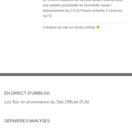
Le chiffre d’affaires me semble assez réaliste avec,
une (petite) possibilité de fourchette haute /
dépassement du CA (A l’heure actuelle 2 chances
sur 5)
Créateur du site en mode cordial
EN DIRECT D’UBIBLOG
Les flux en provenance du Site Officiel d'Ubi
DERNIÈRES ANALYSES