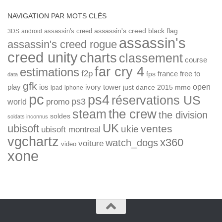
NAVIGATION PAR MOTS CLÉS
assassin's creed
assassin's creed black flag
3DS
android
assassin's
assassin's creed rogue
creed unity
charts
classement
course
far cry 4
estimations
f2p
france
free to
fps
data
gfk
open
ios
play
ivory tower
just dance 2015
mmo
ipad
iphone
pc
ps4
réservations US
ps3
world
promo
the crew
steam
the division
soldes
soldats inconnus
UK
ubisoft
ventes
ukie
ubisoft montreal
vgchartz
x360
watch_dogs
voiture
video
xone