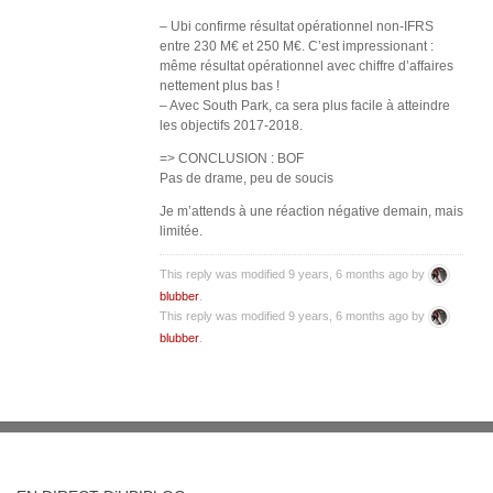
– Ubi confirme résultat opérationnel non-IFRS
entre 230 M€ et 250 M€. C’est impressionant :
même résultat opérationnel avec chiffre d’affaires
nettement plus bas !
– Avec South Park, ca sera plus facile à atteindre
les objectifs 2017-2018.
=> CONCLUSION : BOF
Pas de drame, peu de soucis
Je m’attends à une réaction négative demain, mais
limitée.
This reply was modified 9 years, 6 months ago by
blubber
.
This reply was modified 9 years, 6 months ago by
blubber
.