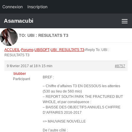
Connexion
Inscription
Skip to content
Asamacubi
REPLY TO: UBI : RESULTATS T3
ACCUEIL
›
Forums
›
UBISOFT
›
UBI : RESULTATS T3
›
Reply To: UBI :
RESULTATS T3
9 février 2017 at 18 h 15 min
#8757
blubber
BREF :
Participant
– Chiffre d’affaires T3 EN DESSOUS les attentes
(530 au lieu de 560 mio)
– REPORT SOUTH PARK THE FRACTURED BUT
WHOLE, et par conséquence :
– BAISSE DES OBJECTIFS ANNUELS CHIFFRE
D’AFFAIRES 2016-2017
=> MAUVAISE NOUVELLE
De l’autre côté :