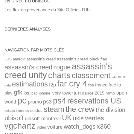
EN DIRECT D’UBIBLOG
Les flux en provenance du Site Officiel d'Ubi
DERNIÈRES ANALYSES
NAVIGATION PAR MOTS CLÉS
assassin's creed
assassin's creed black flag
3DS
android
assassin's
assassin's creed rogue
creed unity
charts
classement
course
far cry 4
estimations
f2p
france
free to
fps
data
gfk
open
ios
play
ivory tower
just dance 2015
mmo
ipad
iphone
pc
ps4
réservations US
ps3
world
promo
the crew
steam
the division
soldes
soldats inconnus
UK
ubisoft
ventes
ukie
ubisoft montreal
vgchartz
x360
watch_dogs
voiture
video