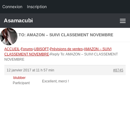
Connexion
Inscription
Skip to content
Asamacubi
REPLY TO: AMAZON – SUIVI CLASSEMENT NOVEMBRE
ACCUEIL
›
Forums
›
UBISOFT
›
Prévisions de ventes
›
AMAZON – SUIVI
CLASSEMENT NOVEMBRE
›
Reply To: AMAZON – SUIVI CLASSEMENT
NOVEMBRE
12 janvier 2017 at 11 h 57 min
#8745
blubber
Excellent, merci !
Participant