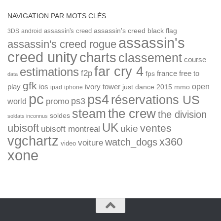
NAVIGATION PAR MOTS CLÉS
assassin's creed
assassin's creed black flag
3DS
android
assassin's
assassin's creed rogue
creed unity
charts
classement
course
far cry 4
estimations
f2p
france
free to
fps
data
gfk
open
ios
play
ivory tower
just dance 2015
mmo
ipad
iphone
pc
ps4
réservations US
ps3
world
promo
the crew
steam
the division
soldes
soldats inconnus
UK
ubisoft
ventes
ukie
ubisoft montreal
vgchartz
x360
watch_dogs
voiture
video
xone