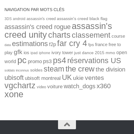
NAVIGATION PAR MOTS CLÉS
assassin's creed
assassin's creed black flag
3DS
android
assassin's
assassin's creed rogue
creed unity
charts
classement
course
far cry 4
estimations
f2p
france
free to
fps
data
gfk
open
ios
play
ivory tower
just dance 2015
mmo
ipad
iphone
pc
ps4
réservations US
ps3
world
promo
the crew
steam
the division
soldes
soldats inconnus
UK
ubisoft
ventes
ukie
ubisoft montreal
vgchartz
x360
watch_dogs
voiture
video
xone