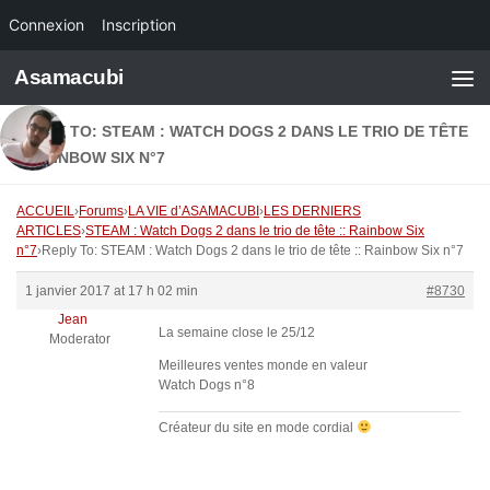
Connexion
Inscription
Skip to content
Asamacubi
REPLY TO: STEAM : WATCH DOGS 2 DANS LE TRIO DE TÊTE
:: RAINBOW SIX N°7
ACCUEIL
›
Forums
›
LA VIE d’ASAMACUBI
›
LES DERNIERS
ARTICLES
›
STEAM : Watch Dogs 2 dans le trio de tête :: Rainbow Six
n°7
›
Reply To: STEAM : Watch Dogs 2 dans le trio de tête :: Rainbow Six n°7
1 janvier 2017 at 17 h 02 min
#8730
Jean
La semaine close le 25/12
Moderator
Meilleures ventes monde en valeur
Watch Dogs n°8
Créateur du site en mode cordial