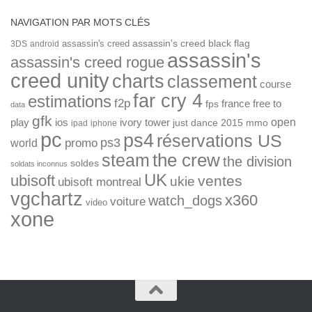
NAVIGATION PAR MOTS CLÉS
assassin's creed
assassin's creed black flag
3DS
android
assassin's
assassin's creed rogue
creed unity
charts
classement
course
far cry 4
estimations
f2p
france
free to
fps
data
gfk
open
ios
play
ivory tower
just dance 2015
mmo
ipad
iphone
pc
ps4
réservations US
ps3
world
promo
the crew
steam
the division
soldes
soldats inconnus
UK
ubisoft
ventes
ukie
ubisoft montreal
vgchartz
x360
watch_dogs
voiture
video
xone