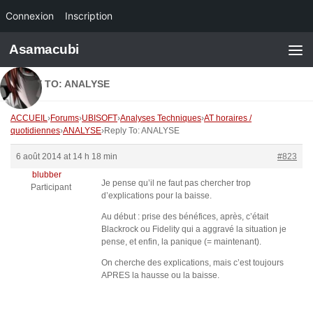
Connexion
Inscription
Skip to content
Asamacubi
REPLY TO: ANALYSE
ACCUEIL
›
Forums
›
UBISOFT
›
Analyses Techniques
›
AT horaires /
quotidiennes
›
ANALYSE
›
Reply To: ANALYSE
6 août 2014 at 14 h 18 min
#823
blubber
Je pense qu’il ne faut pas chercher trop
Participant
d’explications pour la baisse.
Au début : prise des bénéfices, après, c’était
Blackrock ou Fidelity qui a aggravé la situation je
pense, et enfin, la panique (= maintenant).
On cherche des explications, mais c’est toujours
APRES la hausse ou la baisse.