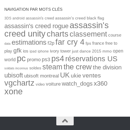
NAVIGATION PAR MOTS CLÉS
assassin's creed
assassin's creed black flag
3DS
android
assassin's
assassin's creed rogue
creed unity
charts
classement
course
far cry 4
estimations
f2p
france
free to
fps
data
gfk
open
ios
play
ivory tower
just dance 2015
mmo
ipad
iphone
pc
ps4
réservations US
ps3
world
promo
the crew
steam
the division
soldes
soldats inconnus
UK
ubisoft
ventes
ukie
ubisoft montreal
vgchartz
x360
watch_dogs
voiture
video
xone