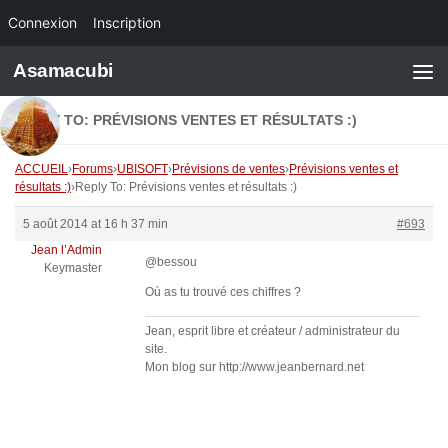
Connexion
Inscription
Skip to content
Asamacubi
REPLY TO: PRÉVISIONS VENTES ET RÉSULTATS :)
ACCUEIL
›
Forums
›
UBISOFT
›
Prévisions de ventes
›
Prévisions ventes et
résultats :)
›
Reply To: Prévisions ventes et résultats :)
5 août 2014 at 16 h 37 min
#693
Jean l’Admin
@bessou
Keymaster
Où as tu trouvé ces chiffres ?
Jean, esprit libre et créateur / administrateur du
site.
Mon blog sur http://www.jeanbernard.net