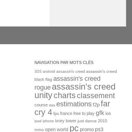
NAVIGATION PAR MOTS CLÉS
assassin's creed
assassin's creed
3DS
android
assassin's creed
black flag
assassin's creed
rogue
unity
charts
classement
far
estimations
f2p
course
data
cry 4
gfk
ios
france
free to play
fps
ivory tower
just dance 2015
ipad
iphone
pc
ps3
open world
promo
mmo