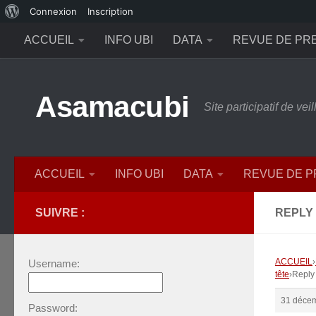
À
Connexion
Inscription
Skip to content
propos
ACCUEIL
INFO UBI
DATA
REVUE DE PR
de
WordPress
Asamacubi
Site participatif de ve
ACCUEIL
INFO UBI
DATA
REVUE DE 
SUIVRE :
REPLY 
ACCUEIL
›
Username:
tête
›
Reply
31 décem
Password: