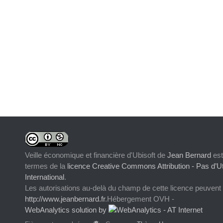
Veille économique et financière d'Ubisoft
de
Jean Bernard
est
termes de la
licence Creative Commons Attribution - Pas d’Ut
International
.
Les autorisations au-delà du champ de cette licence peuvent
http://www.jeanbernard.fr
.Hébergement OVH -
WebAnalytics solution by