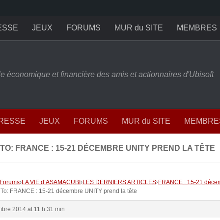
ESSE
JEUX
FORUMS
MUR du SITE
MEMBRES
ille économique et financière des amis et actionnaires d'Ubisoft
PRESSE
JEUX
FORUMS
MUR du SITE
MEMBRE
TO: FRANCE : 15-21 DÉCEMBRE UNITY PREND LA TÊTE
Forums
›
LA VIE d’ASAMACUBI
›
LES DERNIERS ARTICLES
›
FRANCE : 15-21 décem
 To: FRANCE : 15-21 décembre UNITY prend la tête
bre 2014 at 11 h 31 min