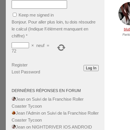
Keep me signed in
Bonjour. Pour aller plus loin, tu dois résoudre
le calcul (Indique l\'élément manquant en
blu
Parti
chiffre)
*
×
neuf
=
72
Register
Log In
Lost Password
DERNIÈRES RÉPONSES EN FORUM
Jean
on
Suivi de la Franchise Roller
Coaster Tycoon
Jean l’Admin
on
Suivi de la Franchise Roller
Coaster Tycoon
Jean
on
NIGHTDRIVER IOS ANDROID