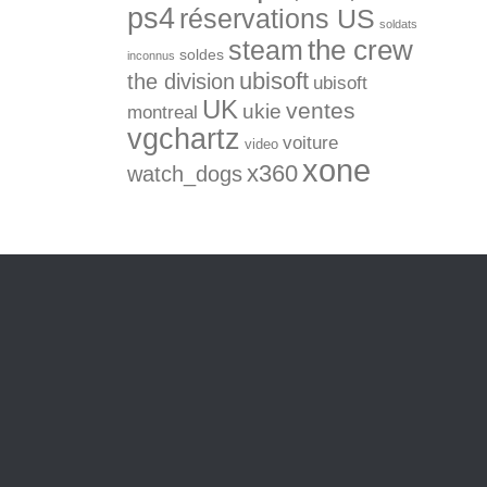
ps4
réservations US
soldats
the crew
steam
soldes
inconnus
ubisoft
the division
ubisoft
UK
ventes
ukie
montreal
vgchartz
voiture
video
xone
x360
watch_dogs