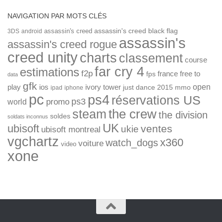
NAVIGATION PAR MOTS CLÉS
assassin's creed
assassin's creed black flag
3DS
android
assassin's
assassin's creed rogue
creed unity
charts
classement
course
far cry 4
estimations
f2p
france
free to
fps
data
gfk
open
ios
play
ivory tower
just dance 2015
mmo
ipad
iphone
pc
ps4
réservations US
ps3
world
promo
the crew
steam
the division
soldes
soldats inconnus
UK
ubisoft
ventes
ukie
ubisoft montreal
vgchartz
x360
watch_dogs
voiture
video
xone