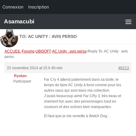
Connexion
Inscription
Skip to content
Asamacubi
REPLY TO: AC UNITY : AVIS PERSO
ACCUEIL
›
Forums
›
UBISOFT
›
AC Unity : avis perso
›
Reply To: AC Unity : avis
perso
22 novembre 2014 at 15 h 40 min
#6213
Ryokan
Far Cry 4 attend patiemment dans sa boite, le
Participant
temps de faire AC Unity à fond comme pour les
autres opus qui sont dans ma collection.
J’avais beaucoup aimé Far CRy 3, très beau et
vraiment fun avec des personnages haut en
couleurs et des scènes bien marquantes.
Et faut que je me remette à Watch Dog…