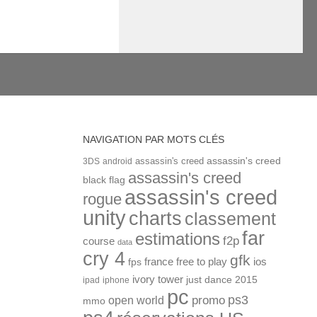
NAVIGATION PAR MOTS CLÉS
assassin's creed
assassin's creed
3DS
android
assassin's creed
black flag
assassin's creed
rogue
unity
charts
classement
far
estimations
f2p
course
data
cry 4
gfk
ios
france
free to play
fps
ivory tower
just dance 2015
ipad
iphone
pc
ps3
open world
promo
mmo