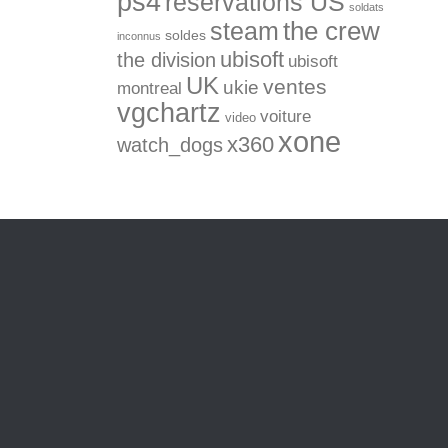
ps4
réservations US
soldats
the crew
steam
soldes
inconnus
ubisoft
the division
ubisoft
UK
ventes
ukie
montreal
vgchartz
voiture
video
xone
x360
watch_dogs