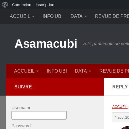
À
Connexion
Inscription
Skip to content
propos
ACCUEIL
INFO UBI
DATA
REVUE DE PR
de
WordPress
Asamacubi
Site participatif de ve
ACCUEIL
INFO UBI
DATA
REVUE DE 
SUIVRE :
REPLY 
ACCUEIL
›
Username:
4 août 2
Password: