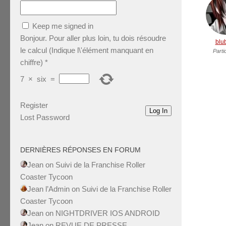
Keep me signed in
Bonjour. Pour aller plus loin, tu dois résoudre
blu
le calcul (Indique l\'élément manquant en
Parti
chiffre)
*
7
×
six
=
Register
Log In
Lost Password
DERNIÈRES RÉPONSES EN FORUM
Jean
on
Suivi de la Franchise Roller
Coaster Tycoon
Jean l’Admin
on
Suivi de la Franchise Roller
Coaster Tycoon
Jean
on
NIGHTDRIVER IOS ANDROID
Jean
on
REVUE DE PRESSE