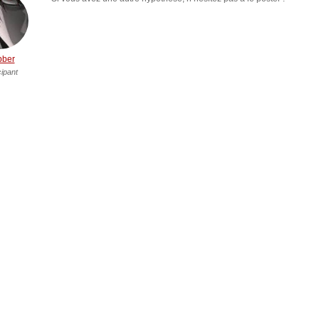
bber
cipant