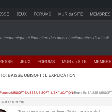
ESSE
JEUX
FORUMS
MUR du SITE
MEMBRES
ille économique et financière des amis et actionnaires d'Ubisoft
PRESSE
JEUX
FORUMS
MUR du SITE
MEMBRE
TO: BAISSE UBISOFT : L'EXPLICATION
Forums
›
UBISOFT
›
BAISSE UBISOFT : L'EXPLICATION
›
Reply To: BAISSE UBISOFT
014 at 16 h 29 min
Si vous avez une autre hypothèse, n’hésitez pas à le poster !