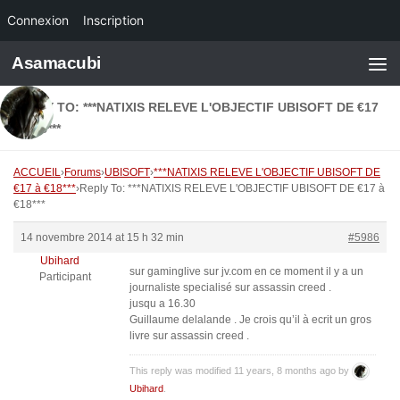
Connexion
Inscription
Skip to content
Asamacubi
REPLY TO: ***NATIXIS RELEVE L'OBJECTIF UBISOFT DE €17
À €18***
ACCUEIL
›
Forums
›
UBISOFT
›
***NATIXIS RELEVE L'OBJECTIF UBISOFT DE
€17 à €18***
›
Reply To: ***NATIXIS RELEVE L'OBJECTIF UBISOFT DE €17 à
€18***
14 novembre 2014 at 15 h 32 min
#5986
Ubihard
sur gaminglive sur jv.com en ce moment il y a un
Participant
journaliste specialisé sur assassin creed .
jusqu a 16.30
Guillaume delalande . Je crois qu’il à ecrit un gros
livre sur assassin creed .
This reply was modified 11 years, 8 months ago by
Ubihard
.