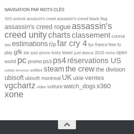
NAVIGATION PAR MOTS CLÉS
assassin's creed
assassin's creed black flag
3DS
android
assassin's
assassin's creed rogue
creed unity
charts
classement
course
far cry 4
estimations
f2p
france
free to
fps
data
gfk
open
ios
play
ivory tower
just dance 2015
mmo
ipad
iphone
pc
ps4
réservations US
ps3
world
promo
the crew
steam
the division
soldes
soldats inconnus
UK
ubisoft
ventes
ukie
ubisoft montreal
vgchartz
x360
watch_dogs
voiture
video
xone