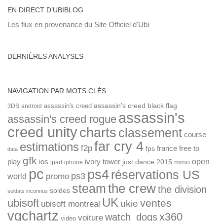
EN DIRECT D’UBIBLOG
Les flux en provenance du Site Officiel d'Ubi
DERNIÈRES ANALYSES
NAVIGATION PAR MOTS CLÉS
assassin's creed
assassin's creed black flag
3DS
android
assassin's
assassin's creed rogue
creed unity
charts
classement
course
far cry 4
estimations
f2p
france
free to
fps
data
gfk
open
ios
play
ivory tower
just dance 2015
mmo
ipad
iphone
pc
ps4
réservations US
ps3
world
promo
the crew
steam
the division
soldes
soldats inconnus
UK
ubisoft
ventes
ukie
ubisoft montreal
vgchartz
x360
watch_dogs
voiture
video