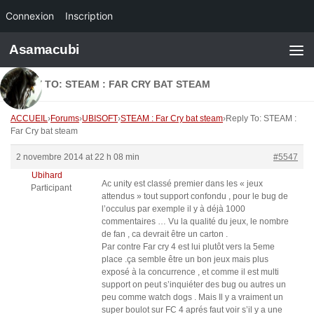
Connexion
Inscription
Skip to content
Asamacubi
REPLY TO: STEAM : FAR CRY BAT STEAM
ACCUEIL
›
Forums
›
UBISOFT
›
STEAM : Far Cry bat steam
›
Reply To: STEAM :
Far Cry bat steam
2 novembre 2014 at 22 h 08 min
#5547
Ubihard
Ac unity est classé premier dans les « jeux
Participant
attendus » tout support confondu , pour le bug de
l’occulus par exemple il y à déjà 1000
commentaires … Vu la qualité du jeux, le nombre
de fan , ca devrait être un carton .
Par contre Far cry 4 est lui plutôt vers la 5eme
place .ça semble être un bon jeux mais plus
exposé à la concurrence , et comme il est multi
support on peut s’inquiéter des bug ou autres un
peu comme watch dogs . Mais Il y a vraiment un
super boulot sur FC 4 aprés faut voir s’il y a une