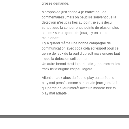
grosse demande.
A propos de just dance 4 je trouve peu de
commentaires , mais on peut lire souvent que la
détection n’est pas très au point, je suis déçu
surtout que la concurrence pointe de plus en plus
son nez sur ce genre de jeux, il y en a trois
maintenant .
Il y a quand même une bonne campagne de
communication avec coca cola et l’esport pour ce
genre de jeux de la part d’ubisoft mais encore faut
il que la detection soit bonne .
Un autre bemol c’est la partie dlc , apparament les
track list d’origine est peu legere .
Attention aux abus du free to play ou au free to
play mal pensé comme sur certain jeux gameloft
qui perde de leur interêt avec un modele free to
play mal adapté .