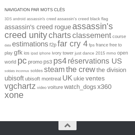
NAVIGATION PAR MOTS CLÉS
assassin's creed
assassin's creed black flag
3DS
android
assassin's
assassin's creed rogue
creed unity
charts
classement
course
far cry 4
estimations
f2p
france
free to
fps
data
gfk
open
ios
play
ivory tower
just dance 2015
mmo
ipad
iphone
pc
ps4
réservations US
ps3
world
promo
the crew
steam
the division
soldes
soldats inconnus
UK
ubisoft
ventes
ukie
ubisoft montreal
vgchartz
x360
watch_dogs
voiture
video
xone