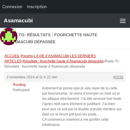
Connexion
Inscription
Skip to content
Asamacubi
REPLY TO: RÉSULTATS : FOURCHETTE HAUTE
D’ASAMACUBI DÉPASSÉE
ACCUEIL
›
Forums
›
LA VIE d’ASAMACUBI
›
LES DERNIERS
ARTICLES
›
Résultats : fourchette haute d’Asamacubi dépassée
›
Reply To:
Résultats : fourchette haute d’Asamacubi dépassée
2 novembre 2014 at 11 h 22 min
#5536
Rooting
Autrement je pense que je vais rayer de la carte
Participant
par boursorama. Je viens d’envoyer un mail où je
les attaque directement. J’ai été censuré hier toute
l’après midi sans élément le justifiant. J’ai bien
peur que ce soit par le double pseudo menteur qui
était sur le forum pdt tous les posts…
CA commence vraiment à me gonfler cette
intolérance.