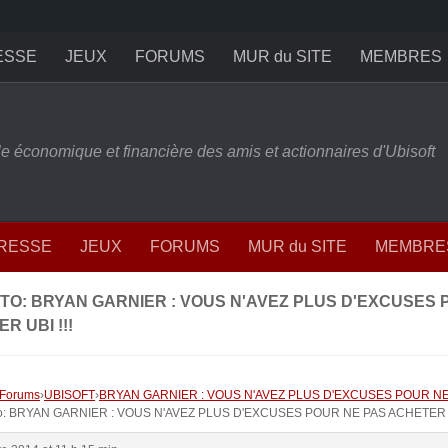
ESSE
JEUX
FORUMS
MUR du SITE
MEMBRES
ille économique et financière des amis et actionnaires d'Ubisoft
PRESSE
JEUX
FORUMS
MUR du SITE
MEMBRE
TO: BRYAN GARNIER : VOUS N'AVEZ PLUS D'EXCUSES 
R UBI !!!
Forums
›
UBISOFT
›
BRYAN GARNIER : VOUS N'AVEZ PLUS D'EXCUSES POUR NE
To: BRYAN GARNIER : VOUS N'AVEZ PLUS D'EXCUSES POUR NE PAS ACHETER U