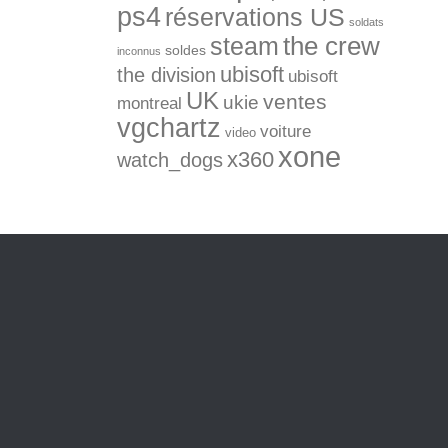
ps4
réservations US
soldats
the crew
steam
soldes
inconnus
ubisoft
the division
ubisoft
UK
ventes
ukie
montreal
vgchartz
voiture
video
xone
x360
watch_dogs