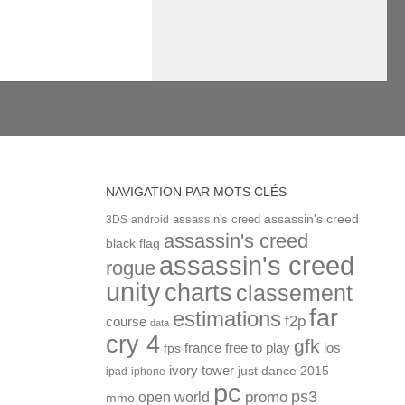
NAVIGATION PAR MOTS CLÉS
assassin's creed
assassin's creed
3DS
android
assassin's creed
black flag
assassin's creed
rogue
unity
charts
classement
far
estimations
f2p
course
data
cry 4
gfk
ios
france
free to play
fps
ivory tower
just dance 2015
ipad
iphone
pc
ps3
open world
promo
mmo