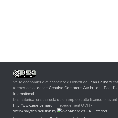
Veille économique et financière d'Ubisoft
de
Jean Bernard
est
termes de la
licence Creative Commons Attribution - Pas d’Ut
International
.
Les autorisations au-delà du champ de cette licence peuvent
http://www.jeanbernard.fr
.Hébergement OVH -
WebAnalytics solution by