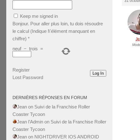
31 octob
Keep me signed in
Bonjour. Pour aller plus loin, tu dois résoudre
le calcul (Indique l\'élément manquant en
chiffre)
*
Je
Mode
neuf
−
trois
=
Register
Log In
Lost Password
DERNIÈRES RÉPONSES EN FORUM
Jean
on
Suivi de la Franchise Roller
Coaster Tycoon
Jean l’Admin
on
Suivi de la Franchise Roller
Coaster Tycoon
Jean
on
NIGHTDRIVER IOS ANDROID