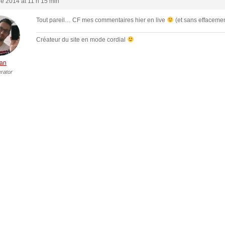
re 2014 at 11 h 15 min
Tout pareil… CF mes commentaires hier en live
(et sans effacemen
Créateur du site en mode cordial
an
rator