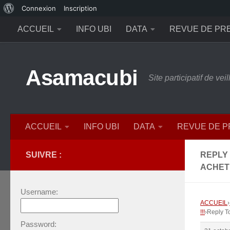
À
Connexion
Inscription
Skip to content
propos
ACCUEIL
INFO UBI
DATA
REVUE DE PR
de
WordPress
Asamacubi
Site participatif de ve
ACCUEIL
INFO UBI
DATA
REVUE DE 
SUIVRE :
REPLY 
ACHETE
Username:
ACCUEIL
›
!!!
›
Reply 
Password: