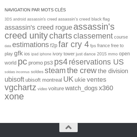
NAVIGATION PAR MOTS CLÉS
assassin's creed
assassin's creed black flag
3DS
android
assassin's
assassin's creed rogue
creed unity
charts
classement
course
far cry 4
estimations
f2p
france
free to
fps
data
gfk
open
ios
play
ivory tower
just dance 2015
mmo
ipad
iphone
pc
ps4
réservations US
ps3
world
promo
the crew
steam
the division
soldes
soldats inconnus
UK
ubisoft
ventes
ukie
ubisoft montreal
vgchartz
x360
watch_dogs
voiture
video
xone