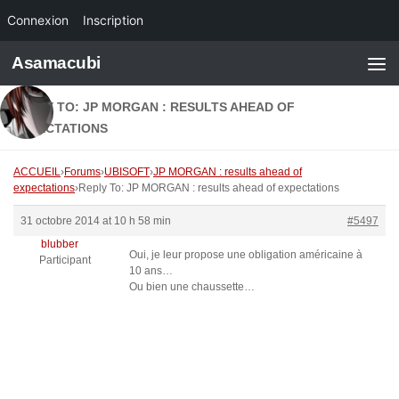
Connexion
Inscription
Skip to content
Asamacubi
REPLY TO: JP MORGAN : RESULTS AHEAD OF
EXPECTATIONS
ACCUEIL
›
Forums
›
UBISOFT
›
JP MORGAN : results ahead of
expectations
›
Reply To: JP MORGAN : results ahead of expectations
31 octobre 2014 at 10 h 58 min
#5497
blubber
Oui, je leur propose une obligation américaine à
Participant
10 ans…
Ou bien une chaussette…