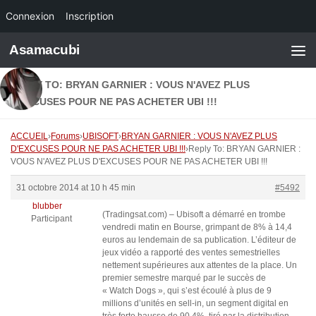
Connexion
Inscription
Skip to content
Asamacubi
REPLY TO: BRYAN GARNIER : VOUS N'AVEZ PLUS
D'EXCUSES POUR NE PAS ACHETER UBI !!!
ACCUEIL
›
Forums
›
UBISOFT
›
BRYAN GARNIER : VOUS N'AVEZ PLUS
D'EXCUSES POUR NE PAS ACHETER UBI !!!
›
Reply To: BRYAN GARNIER :
VOUS N'AVEZ PLUS D'EXCUSES POUR NE PAS ACHETER UBI !!!
31 octobre 2014 at 10 h 45 min
#5492
blubber
(Tradingsat.com) – Ubisoft a démarré en trombe
Participant
vendredi matin en Bourse, grimpant de 8% à 14,4
euros au lendemain de sa publication. L’éditeur de
jeux vidéo a rapporté des ventes semestrielles
nettement supérieures aux attentes de la place. Un
premier semestre marqué par le succès de
« Watch Dogs », qui s’est écoulé à plus de 9
millions d’unités en sell-in, un segment digital en