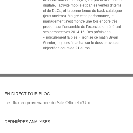
très forte hausse de 90,4%, tiré par la distribution
digitale, l’activité mobile et par les ventes d’items
et de DLCs, et la bonne tenue du back-catalogue
(jeux anciens). Malgré cette performance, le
management s’est montré une fois encore très
prudent sur l’ensemble de l’exercice en réitérant
ses perspectives 2014-15. Des prévisions
« ridiculement faibles », ironise ce matin Bryan
Garnier, toujours à l’achat sur le dossier avec un
objectif de cours de 21 euros.
EN DIRECT D’UBIBLOG
Les flux en provenance du Site Officiel d'Ubi
DERNIÈRES ANALYSES