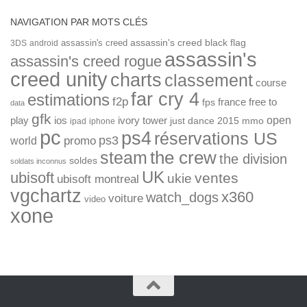
NAVIGATION PAR MOTS CLÉS
assassin's creed
assassin's creed black flag
3DS
android
assassin's
assassin's creed rogue
creed unity
charts
classement
course
far cry 4
estimations
f2p
france
free to
fps
data
gfk
open
ios
play
ivory tower
just dance 2015
mmo
ipad
iphone
pc
ps4
réservations US
ps3
world
promo
the crew
steam
the division
soldes
soldats inconnus
UK
ubisoft
ventes
ukie
ubisoft montreal
vgchartz
x360
watch_dogs
voiture
video
xone