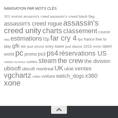
NAVIGATION PAR MOTS CLÉS
assassin's creed
assassin's creed black flag
3DS
android
assassin's
assassin's creed rogue
creed unity
charts
classement
course
far cry 4
estimations
f2p
france
free to
fps
data
gfk
open
ios
play
ivory tower
just dance 2015
mmo
ipad
iphone
pc
ps4
réservations US
ps3
world
promo
the crew
steam
the division
soldes
soldats inconnus
UK
ubisoft
ventes
ukie
ubisoft montreal
vgchartz
x360
watch_dogs
voiture
video
xone