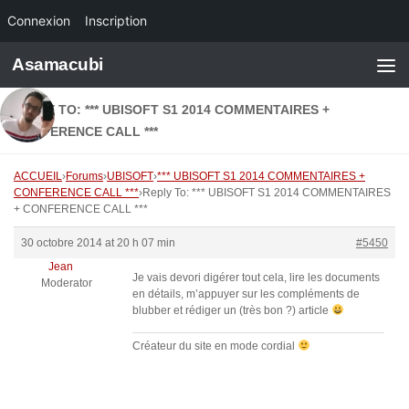
Connexion
Inscription
Skip to content
Asamacubi
REPLY TO: *** UBISOFT S1 2014 COMMENTAIRES +
CONFERENCE CALL ***
ACCUEIL
›
Forums
›
UBISOFT
›
*** UBISOFT S1 2014 COMMENTAIRES +
CONFERENCE CALL ***
›
Reply To: *** UBISOFT S1 2014 COMMENTAIRES
+ CONFERENCE CALL ***
30 octobre 2014 at 20 h 07 min
#5450
Jean
Je vais devori digérer tout cela, lire les documents
Moderator
en détails, m’appuyer sur les compléments de
blubber et rédiger un (très bon ?) article
Créateur du site en mode cordial