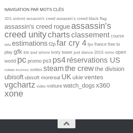
NAVIGATION PAR MOTS CLÉS
assassin's creed
assassin's creed black flag
3DS
android
assassin's
assassin's creed rogue
creed unity
charts
classement
course
far cry 4
estimations
f2p
france
free to
fps
data
gfk
open
ios
play
ivory tower
just dance 2015
mmo
ipad
iphone
pc
ps4
réservations US
ps3
world
promo
the crew
steam
the division
soldes
soldats inconnus
UK
ubisoft
ventes
ukie
ubisoft montreal
vgchartz
x360
watch_dogs
voiture
video
xone