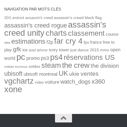
NAVIGATION PAR MOTS CLÉS
assassin's creed
assassin's creed black flag
3DS
android
assassin's
assassin's creed rogue
creed unity
charts
classement
course
far cry 4
estimations
f2p
france
free to
fps
data
gfk
open
ios
play
ivory tower
just dance 2015
mmo
ipad
iphone
pc
ps4
réservations US
ps3
world
promo
the crew
steam
the division
soldes
soldats inconnus
UK
ubisoft
ventes
ukie
ubisoft montreal
vgchartz
x360
watch_dogs
voiture
video
xone