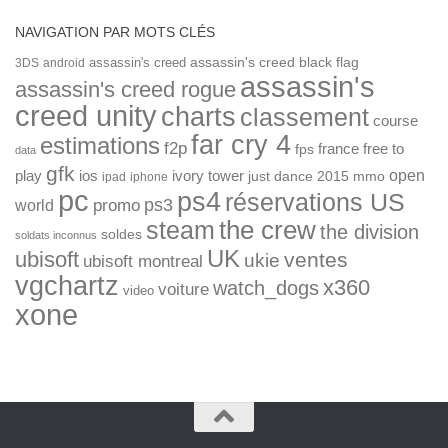
NAVIGATION PAR MOTS CLÉS
assassin's creed
assassin's creed black flag
3DS
android
assassin's
assassin's creed rogue
creed unity
charts
classement
course
far cry 4
estimations
f2p
france
free to
fps
data
gfk
open
ios
play
ivory tower
just dance 2015
mmo
ipad
iphone
pc
ps4
réservations US
ps3
world
promo
the crew
steam
the division
soldes
soldats inconnus
UK
ubisoft
ventes
ukie
ubisoft montreal
vgchartz
x360
watch_dogs
voiture
video
xone