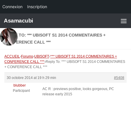
Connexion
Inscription
Skip to content
Asamacubi
REPLY TO: *** UBISOFT S1 2014 COMMENTAIRES +
CONFERENCE CALL ***
ACCUEIL
›
Forums
›
UBISOFT
›
*** UBISOFT S1 2014 COMMENTAIRES +
CONFERENCE CALL ***
›
Reply To: *** UBISOFT S1 2014 COMMENTAIRES
+ CONFERENCE CALL ***
30 octobre 2014 at 19 h 29 min
#5408
blubber
AC R : previews positive, looks gorgeous, PC
Participant
release early 2015