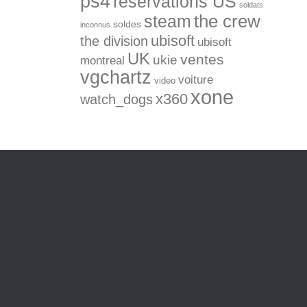
ps4
réservations US
soldats
the crew
steam
soldes
inconnus
ubisoft
the division
ubisoft
UK
ventes
ukie
montreal
vgchartz
voiture
video
xone
x360
watch_dogs