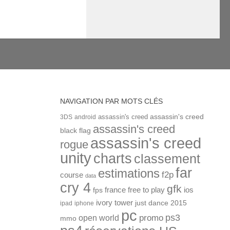
NAVIGATION PAR MOTS CLÉS
assassin's creed
assassin's creed
3DS
android
assassin's creed
black flag
assassin's creed
rogue
unity
charts
classement
far
estimations
f2p
course
data
cry 4
gfk
ios
france
free to play
fps
ivory tower
just dance 2015
ipad
iphone
pc
ps3
open world
promo
mmo