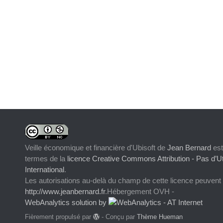
Veille économique et financière d'Ubisoft
de
Jean Bernard
est
termes de la
licence Creative Commons Attribution - Pas d’Ut
International
.
Les autorisations au-delà du champ de cette licence peuvent
http://www.jeanbernard.fr
.Hébergement OVH -
WebAnalytics solution by
Fièrement propulsé par
- Conçu par
Thème Hueman