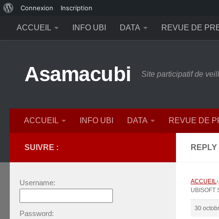
À
Connexion
Inscription
Skip to content
propos
ACCUEIL
INFO UBI
DATA
REVUE DE PR
de
WordPress
Asamacubi
Site participatif de ve
ACCUEIL
INFO UBI
DATA
REVUE DE 
SUIVRE :
REPLY 
ACCUEIL
›
Username:
UBISOFT 
30 octob
Password: