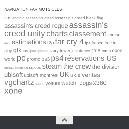
NAVIGATION PAR MOTS CLÉS
assassin's creed
assassin's creed black flag
3DS
android
assassin's
assassin's creed rogue
creed unity
charts
classement
course
far cry 4
estimations
f2p
france
free to
fps
data
gfk
open
ios
play
ivory tower
just dance 2015
mmo
ipad
iphone
pc
ps4
réservations US
ps3
world
promo
the crew
steam
the division
soldes
soldats inconnus
UK
ubisoft
ventes
ukie
ubisoft montreal
vgchartz
x360
watch_dogs
voiture
video
xone