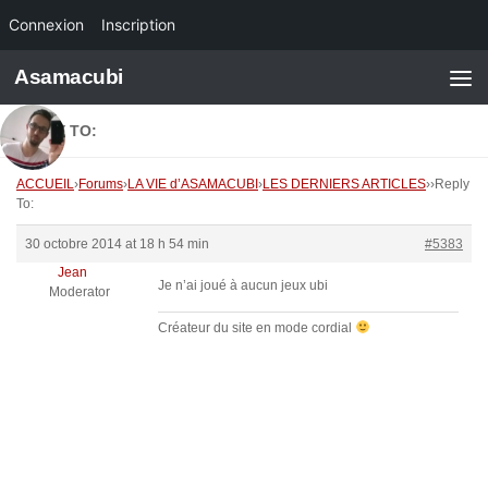
Connexion
Inscription
Skip to content
Asamacubi
REPLY TO:
ACCUEIL
›
Forums
›
LA VIE d’ASAMACUBI
›
LES DERNIERS ARTICLES
›
›
Reply
To:
30 octobre 2014 at 18 h 54 min
#5383
Jean
Je n’ai joué à aucun jeux ubi
Moderator
Créateur du site en mode cordial