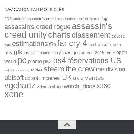
NAVIGATION PAR MOTS CLÉS
assassin's creed
assassin's creed black flag
3DS
android
assassin's
assassin's creed rogue
creed unity
charts
classement
course
far cry 4
estimations
f2p
france
free to
fps
data
gfk
open
ios
play
ivory tower
just dance 2015
mmo
ipad
iphone
pc
ps4
réservations US
ps3
world
promo
the crew
steam
the division
soldes
soldats inconnus
UK
ubisoft
ventes
ukie
ubisoft montreal
vgchartz
x360
watch_dogs
voiture
video
xone