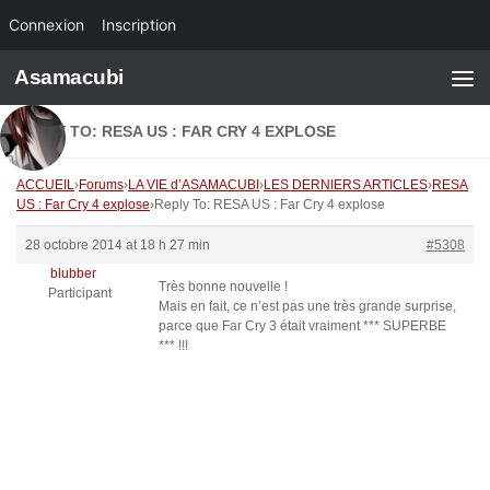
Connexion
Inscription
Skip to content
Asamacubi
REPLY TO: RESA US : FAR CRY 4 EXPLOSE
ACCUEIL
›
Forums
›
LA VIE d’ASAMACUBI
›
LES DERNIERS ARTICLES
›
RESA
US : Far Cry 4 explose
›
Reply To: RESA US : Far Cry 4 explose
28 octobre 2014 at 18 h 27 min
#5308
blubber
Très bonne nouvelle !
Participant
Mais en fait, ce n’est pas une très grande surprise,
parce que Far Cry 3 était vraiment *** SUPERBE
*** !!!