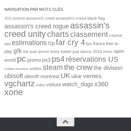
NAVIGATION PAR MOTS CLÉS
assassin's creed
assassin's creed black flag
3DS
android
assassin's
assassin's creed rogue
creed unity
charts
classement
course
far cry 4
estimations
f2p
france
free to
fps
data
gfk
open
ios
play
ivory tower
just dance 2015
mmo
ipad
iphone
pc
ps4
réservations US
ps3
world
promo
the crew
steam
the division
soldes
soldats inconnus
UK
ubisoft
ventes
ukie
ubisoft montreal
vgchartz
x360
watch_dogs
voiture
video
xone