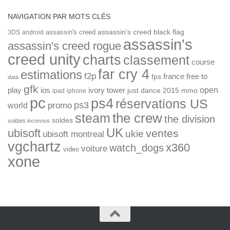
NAVIGATION PAR MOTS CLÉS
assassin's creed
assassin's creed black flag
3DS
android
assassin's
assassin's creed rogue
creed unity
charts
classement
course
far cry 4
estimations
f2p
france
free to
fps
data
gfk
open
ios
play
ivory tower
just dance 2015
mmo
ipad
iphone
pc
ps4
réservations US
ps3
world
promo
the crew
steam
the division
soldes
soldats inconnus
UK
ubisoft
ventes
ukie
ubisoft montreal
vgchartz
x360
watch_dogs
voiture
video
xone