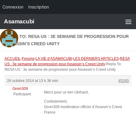
Connexion
Inscription
Skip to content
Asamacubi
REPLY TO: RESA US : 3E SEMAINE DE PROGRESSION POUR
ASSASSIN’S CREED UNITY
ACCUEIL
›
Forums
›
LA VIE d’ASAMACUBI
›
LES DERNIERS ARTICLES
›
RESA
US : 3e semaine de progression pour Assassin’s Creed Unity
›
Reply To:
RESA US : 3e semaine de progression pour Assassin’s Creed Unity
26 octobre 2014 at 13 h 36 min
#5265
Groin309
Merci pour ce lien Ubihard,
Participant
Cordialement,
Groin309 modérateur officiel d’Assasin’s Creed
France