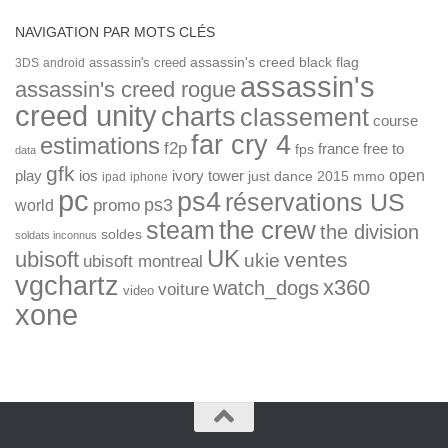
NAVIGATION PAR MOTS CLÉS
assassin's creed
assassin's creed black flag
3DS
android
assassin's
assassin's creed rogue
creed unity
charts
classement
course
far cry 4
estimations
f2p
france
free to
fps
data
gfk
open
ios
play
ivory tower
just dance 2015
mmo
ipad
iphone
pc
ps4
réservations US
ps3
world
promo
the crew
steam
the division
soldes
soldats inconnus
UK
ubisoft
ventes
ukie
ubisoft montreal
vgchartz
x360
watch_dogs
voiture
video
xone