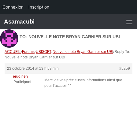
Connexion
Inscription
Skip to content
Asamacubi
REPLY TO: NOUVELLE NOTE BRYAN GARNIER SUR UBI
ACCUEIL
›
Forums
›
UBISOFT
›
Nouvelle note Bryan Garnier sur UBI
›
Reply To:
Nouvelle note Bryan Garnier sur UBI
23 octobre 2014 at 13 h 58 min
#5259
erudinen
Merci de vos précieuses informations ainsi que
Participant
pour l’accueil ^^