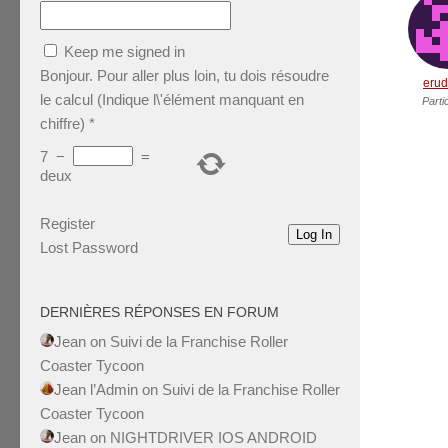
Keep me signed in
Bonjour. Pour aller plus loin, tu dois résoudre
erud
le calcul (Indique l\'élément manquant en
Parti
chiffre)
*
7
−
=
deux
Register
Log In
Lost Password
DERNIÈRES RÉPONSES EN FORUM
Jean
on
Suivi de la Franchise Roller
Coaster Tycoon
Jean l’Admin
on
Suivi de la Franchise Roller
Coaster Tycoon
Jean
on
NIGHTDRIVER IOS ANDROID