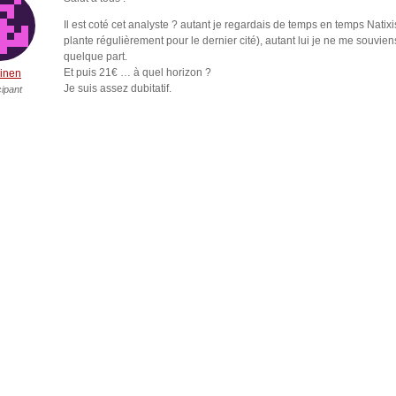
Il est coté cet analyste ? autant je regardais de temps en temps Natixi
plante régulièrement pour le dernier cité), autant lui je ne me souvie
quelque part.
Et puis 21€ … à quel horizon ?
inen
Je suis assez dubitatif.
cipant