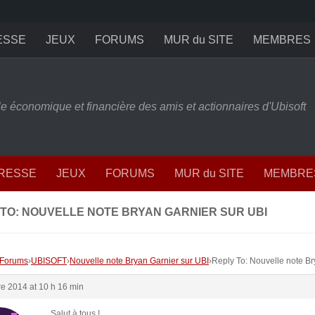
ESSE
JEUX
FORUMS
MUR du SITE
MEMBRES
ille économique et financière des amis et actionnaires d'Ubisoft
PRESSE
JEUX
FORUMS
MUR du SITE
MEMBRE
 TO: NOUVELLE NOTE BRYAN GARNIER SUR UBI
Forums
›
UBISOFT
›
Nouvelle note Bryan Garnier sur UBI
›
Reply To: Nouvelle note Br
re 2014 at 10 h 16 min
Salut à tous !