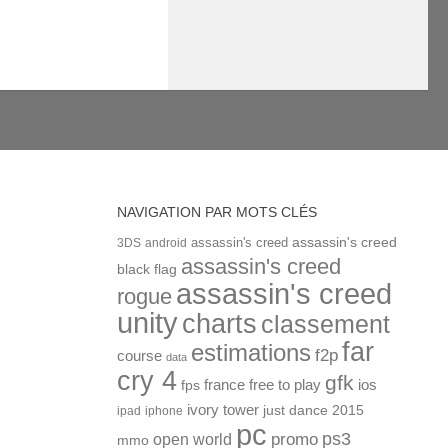
NAVIGATION PAR MOTS CLÉS
assassin's creed
assassin's creed
3DS
android
assassin's creed
black flag
assassin's creed
rogue
unity
charts
classement
far
estimations
f2p
course
data
cry 4
gfk
ios
france
free to play
fps
ivory tower
just dance 2015
ipad
iphone
pc
ps3
open world
promo
mmo