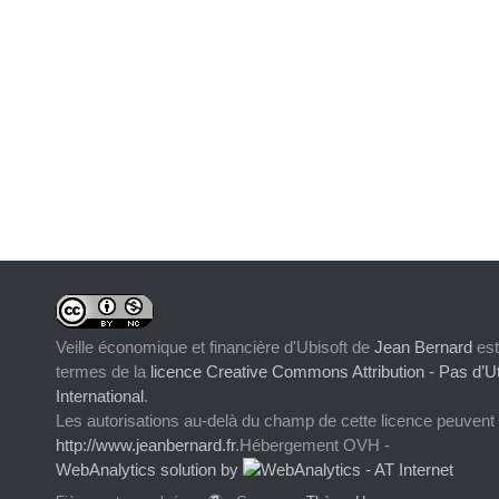
Veille économique et financière d'Ubisoft
de
Jean Bernard
est
termes de la
licence Creative Commons Attribution - Pas d’Ut
International
.
Les autorisations au-delà du champ de cette licence peuvent
http://www.jeanbernard.fr
.Hébergement OVH -
WebAnalytics solution by