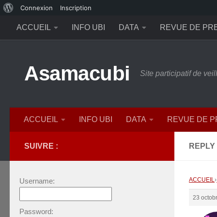
À
Connexion
Inscription
Skip to content
propos
ACCUEIL
INFO UBI
DATA
REVUE DE PR
de
WordPress
Asamacubi
Site participatif de ve
ACCUEIL
INFO UBI
DATA
REVUE DE 
SUIVRE :
REPLY
ACCUEIL
›
Username:
23 octob
Password: