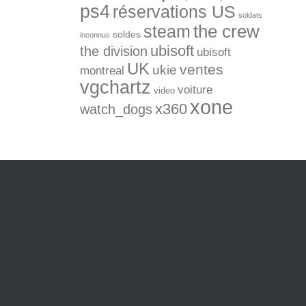
ps4
réservations US
soldats
the crew
steam
soldes
inconnus
ubisoft
the division
ubisoft
UK
ventes
ukie
montreal
vgchartz
voiture
video
xone
x360
watch_dogs