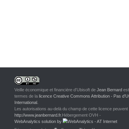
Veille économique et financière d'Ubisoft
de
Jean Bernard
est
termes de la
licence Creative Commons Attribution - Pas d’Ut
International
.
Les autorisations au-delà du champ de cette licence peuvent
http://www.jeanbernard.fr
.Hébergement OVH -
WebAnalytics solution by