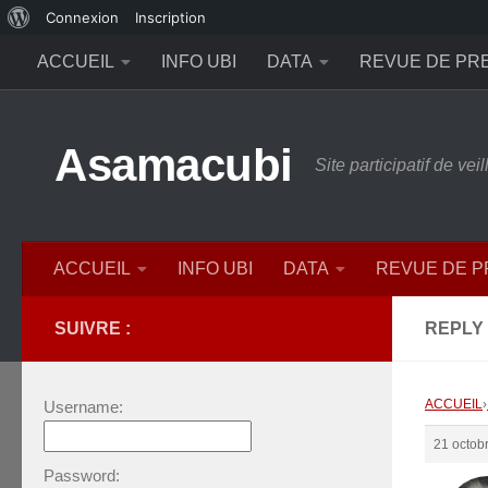
À
Connexion
Inscription
Skip to content
propos
ACCUEIL
INFO UBI
DATA
REVUE DE PR
de
WordPress
Asamacubi
Site participatif de ve
ACCUEIL
INFO UBI
DATA
REVUE DE 
SUIVRE :
REPLY
ACCUEIL
›
Username:
21 octob
Password: