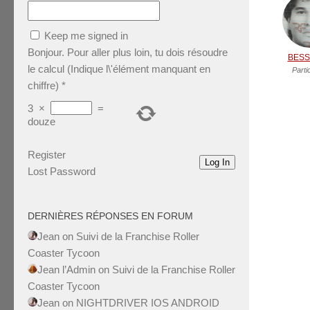
Keep me signed in
Bonjour. Pour aller plus loin, tu dois résoudre
BESS
le calcul (Indique l\'élément manquant en
Parti
chiffre)
*
3
×
=
douze
Register
Log In
Lost Password
DERNIÈRES RÉPONSES EN FORUM
Jean
on
Suivi de la Franchise Roller
Coaster Tycoon
Jean l’Admin
on
Suivi de la Franchise Roller
Coaster Tycoon
Jean
on
NIGHTDRIVER IOS ANDROID