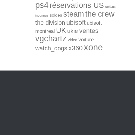
ps4
réservations US
soldats
the crew
steam
soldes
inconnus
ubisoft
the division
ubisoft
UK
ventes
ukie
montreal
vgchartz
voiture
video
xone
x360
watch_dogs