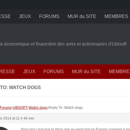
ESSE
JEUX
FORUMS
MUR du SITE
MEMBRES
ille économique et financière des amis et actionnaires d'Ubisoft
PRESSE
JEUX
FORUMS
MUR du SITE
MEMBRE
 TO: WATCH DOGS
Forums
›
UBISOFT
›
Watch dogs
›
Reply To: Watch dogs
re 2014 at 11 h 46 min
Pour moi c’est que la Xbox one se vend mal en Europe compare à p