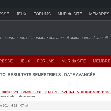
ESSE
JEUX
FORUMS
MUR du SITE
MEMBRES
ille économique et financière des amis et actionnaires d'Ubisoft
PRESSE
JEUX
FORUMS
MUR du SITE
MEMBRE
TO: RÉSULTATS SEMESTRIELS : DATE AVANCÉE
Forums
›
LA VIE d’ASAMACUBI
›
LES DERNIERS ARTICLES
›
Résultats semestriels 
semestriels : date avancée
re 2014 at 22 h 07 min