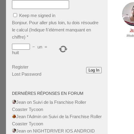
Keep me signed in
Bonjour. Pour aller plus loin, tu dois résoudre
le calcul (Indique l\'élément manquant en
Je
Mode
chiffre)
*
−
un
=
huit
Register
Log In
Lost Password
DERNIÈRES RÉPONSES EN FORUM
Jean
on
Suivi de la Franchise Roller
Coaster Tycoon
Jean l’Admin
on
Suivi de la Franchise Roller
Coaster Tycoon
Jean
on
NIGHTDRIVER IOS ANDROID