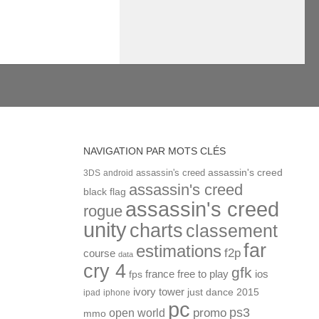
NAVIGATION PAR MOTS CLÉS
assassin's creed
assassin's creed
3DS
android
assassin's creed
black flag
assassin's creed
rogue
unity
charts
classement
far
estimations
f2p
course
data
cry 4
gfk
ios
france
free to play
fps
ivory tower
just dance 2015
ipad
iphone
pc
ps3
open world
promo
mmo