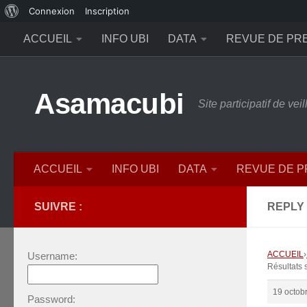
À
Connexion
Inscription
Skip to content
propos
ACCUEIL
INFO UBI
DATA
REVUE DE PR
de
WordPress
Asamacubi
Site participatif de ve
ACCUEIL
INFO UBI
DATA
REVUE DE 
SUIVRE :
REPLY 
ACCUEIL
›
Username:
Résultats 
19 octob
Password: