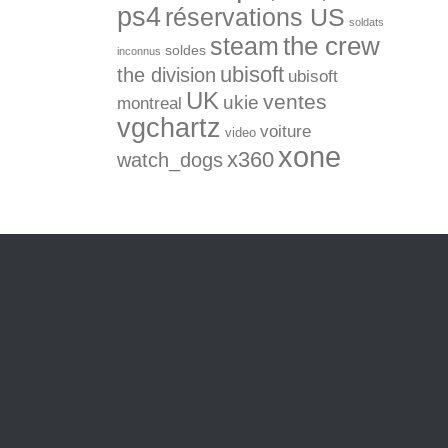
ps4
réservations US
soldats
the crew
steam
soldes
inconnus
ubisoft
the division
ubisoft
UK
ventes
ukie
montreal
vgchartz
voiture
video
xone
x360
watch_dogs