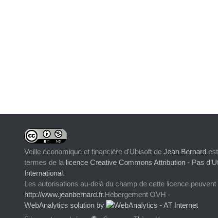
Veille économique et financière d'Ubisoft
de
Jean Bernard
est
termes de la
licence Creative Commons Attribution - Pas d’Ut
International
.
Les autorisations au-delà du champ de cette licence peuvent
http://www.jeanbernard.fr
.Hébergement OVH -
WebAnalytics solution by