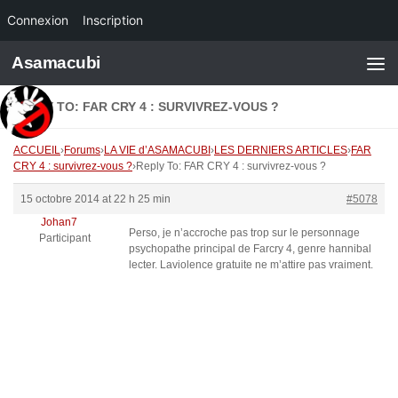
Connexion
Inscription
Skip to content
Asamacubi
REPLY TO: FAR CRY 4 : SURVIVREZ-VOUS ?
ACCUEIL
›
Forums
›
LA VIE d’ASAMACUBI
›
LES DERNIERS ARTICLES
›
FAR
CRY 4 : survivrez-vous ?
›
Reply To: FAR CRY 4 : survivrez-vous ?
15 octobre 2014 at 22 h 25 min
#5078
Johan7
Perso, je n’accroche pas trop sur le personnage
Participant
psychopathe principal de Farcry 4, genre hannibal
lecter. Laviolence gratuite ne m’attire pas vraiment.