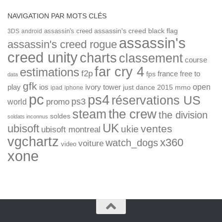
NAVIGATION PAR MOTS CLÉS
assassin's creed
assassin's creed black flag
3DS
android
assassin's
assassin's creed rogue
creed unity
charts
classement
course
far cry 4
estimations
f2p
france
free to
fps
data
gfk
open
ios
play
ivory tower
just dance 2015
mmo
ipad
iphone
pc
ps4
réservations US
ps3
world
promo
the crew
steam
the division
soldes
soldats inconnus
UK
ubisoft
ventes
ukie
ubisoft montreal
vgchartz
x360
watch_dogs
voiture
video
xone