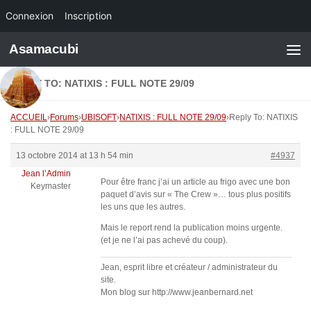
Connexion
Inscription
Skip to content
Asamacubi
REPLY TO: NATIXIS : FULL NOTE 29/09
ACCUEIL
›
Forums
›
UBISOFT
›
NATIXIS : FULL NOTE 29/09
›
Reply To: NATIXIS
: FULL NOTE 29/09
13 octobre 2014 at 13 h 54 min
#4937
Jean l’Admin
Pour être franc j’ai un article au frigo avec une bon
Keymaster
paquet d’avis sur « The Crew »… tous plus positifs
les uns que les autres.
Mais le report rend la publication moins urgente.
(et je ne l’ai pas achevé du coup).
Jean, esprit libre et créateur / administrateur du
site.
Mon blog sur http://www.jeanbernard.net