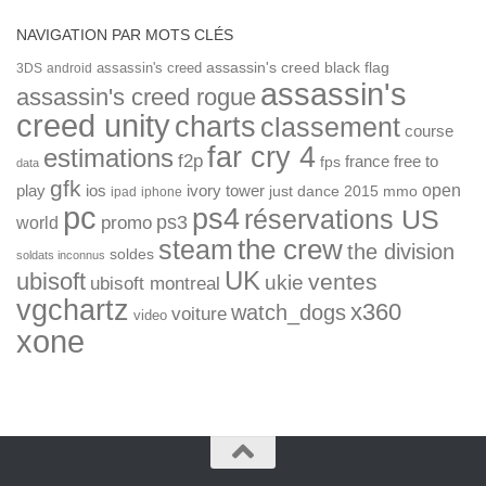
NAVIGATION PAR MOTS CLÉS
assassin's creed
assassin's creed black flag
3DS
android
assassin's
assassin's creed rogue
creed unity
charts
classement
course
far cry 4
estimations
f2p
france
free to
fps
data
gfk
open
ios
play
ivory tower
just dance 2015
mmo
ipad
iphone
pc
ps4
réservations US
ps3
world
promo
the crew
steam
the division
soldes
soldats inconnus
UK
ubisoft
ventes
ukie
ubisoft montreal
vgchartz
x360
watch_dogs
voiture
video
xone