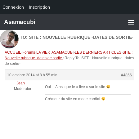
Connexion
Inscription
Skip to content
Asamacubi
REPLY TO: SITE : NOUVELLE RUBRIQUE -DATES DE SORTIE-
ACCUEIL
›
Forums
›
LA VIE d’ASAMACUBI
›
LES DERNIERS ARTICLES
›
SITE :
Nouvelle rubrique -dates de sortie-
›
Reply To: SITE : Nouvelle rubrique -dates
de sortie-
10 octobre 2014 at 8 h 55 min
#4866
Jean
Oui… Ainsi que le « live » sur le site
Moderator
Créateur du site en mode cordial