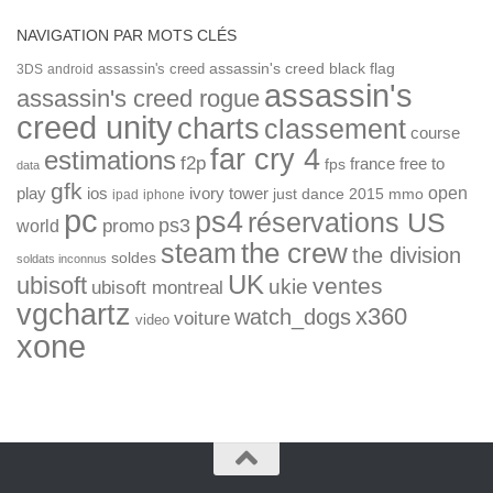
NAVIGATION PAR MOTS CLÉS
assassin's creed
assassin's creed black flag
3DS
android
assassin's
assassin's creed rogue
creed unity
charts
classement
course
far cry 4
estimations
f2p
france
free to
fps
data
gfk
open
ios
play
ivory tower
just dance 2015
mmo
ipad
iphone
pc
ps4
réservations US
ps3
world
promo
the crew
steam
the division
soldes
soldats inconnus
UK
ubisoft
ventes
ukie
ubisoft montreal
vgchartz
x360
watch_dogs
voiture
video
xone