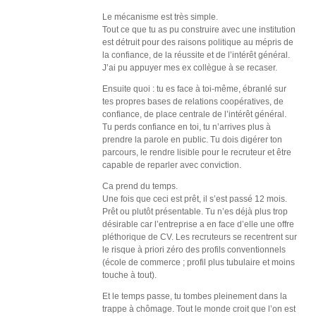
Le mécanisme est très simple.
Tout ce que tu as pu construire avec une institution
est détruit pour des raisons politique au mépris de
la confiance, de la réussite et de l’intérêt général.
J’ai pu appuyer mes ex collègue à se recaser.
Ensuite quoi : tu es face à toi-même, ébranlé sur
tes propres bases de relations coopératives, de
confiance, de place centrale de l’intérêt général.
Tu perds confiance en toi, tu n’arrives plus à
prendre la parole en public. Tu dois digérer ton
parcours, le rendre lisible pour le recruteur et être
capable de reparler avec conviction.
Ca prend du temps.
Une fois que ceci est prêt, il s’est passé 12 mois.
Prêt ou plutôt présentable. Tu n’es déjà plus trop
désirable car l’entreprise a en face d’elle une offre
pléthorique de CV. Les recruteurs se recentrent sur
le risque à priori zéro des profils conventionnels
(école de commerce ; profil plus tubulaire et moins
touche à tout).
Et le temps passe, tu tombes pleinement dans la
trappe à chômage. Tout le monde croit que l’on est