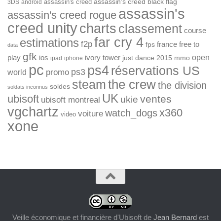
assassin's creed
assassin's creed black flag
3DS
android
assassin's
assassin's creed rogue
creed unity
charts
classement
course
far cry 4
estimations
f2p
france
free to
fps
data
gfk
open
ios
play
ivory tower
just dance 2015
mmo
ipad
iphone
pc
ps4
réservations US
ps3
world
promo
the crew
steam
the division
soldes
soldats inconnus
UK
ubisoft
ventes
ukie
ubisoft montreal
vgchartz
x360
watch_dogs
voiture
video
xone
Veille économique et financière d'Ubisoft
de
Jean Bernard
est