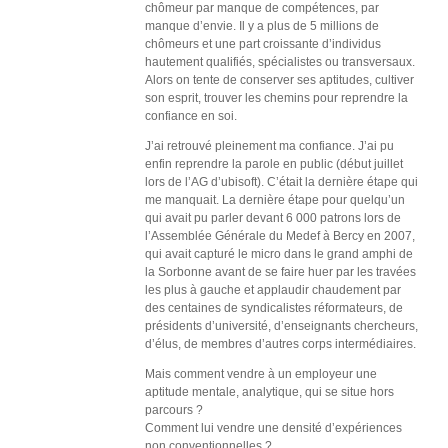
chômeur par manque de compétences, par
manque d’envie. Il y a plus de 5 millions de
chômeurs et une part croissante d’individus
hautement qualifiés, spécialistes ou transversaux.
Alors on tente de conserver ses aptitudes, cultiver
son esprit, trouver les chemins pour reprendre la
confiance en soi.
J’ai retrouvé pleinement ma confiance. J’ai pu
enfin reprendre la parole en public (début juillet
lors de l’AG d’ubisoft). C’était la dernière étape qui
me manquait. La dernière étape pour quelqu’un
qui avait pu parler devant 6 000 patrons lors de
l’Assemblée Générale du Medef à Bercy en 2007,
qui avait capturé le micro dans le grand amphi de
la Sorbonne avant de se faire huer par les travées
les plus à gauche et applaudir chaudement par
des centaines de syndicalistes réformateurs, de
présidents d’université, d’enseignants chercheurs,
d’élus, de membres d’autres corps intermédiaires.
Mais comment vendre à un employeur une
aptitude mentale, analytique, qui se situe hors
parcours ?
Comment lui vendre une densité d’expériences
non conventionnelles ?