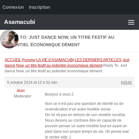
Connexion
Inscription
Skip to content
Asamacubi
REPLY TO: JUST DANCE NOW, UN TITRE FESTIF AU
POTENTIEL ÉCONOMIQUE DÉMENT
ACCUEIL
›
Forums
›
LA VIE d’ASAMACUBI
›
LES DERNIERS ARTICLES
›
Just
dance Now, un titre festif au potentiel économique dément
›
Reply To: Just
dance Now, un titre festif au potentiel économique dément
5 octobre 2014 at 12 h 02 min
#4546
Jean
Bonjour à vous 2.
Moderator
Non ce n’est pas une question de liberté ou de
revendication d’un autre modèle social.
On ne vit pas en dehors de son modèle sociétal.
Nous devons au contraire être en capacité de
pouvoir penser un autre modèle tout en ayant un
pied dans son propre temps de vie. On pense mal
le ventre vide ;).