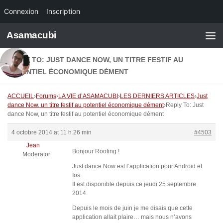
Connexion
Inscription
Skip to content
Asamacubi
REPLY TO: JUST DANCE NOW, UN TITRE FESTIF AU
POTENTIEL ÉCONOMIQUE DÉMENT
ACCUEIL
›
Forums
›
LA VIE d’ASAMACUBI
›
LES DERNIERS ARTICLES
›
Just
dance Now, un titre festif au potentiel économique dément
›
Reply To: Just
dance Now, un titre festif au potentiel économique dément
4 octobre 2014 at 11 h 26 min
#4503
Jean
Bonjour Rooting !
Moderator
Just dance Now est l’application pour Android et
Ios.
Il est disponible depuis ce jeudi 25 septembre
2014.
Depuis le mois de juin je me disais que cette
application allait plaire… mais nous n’avons