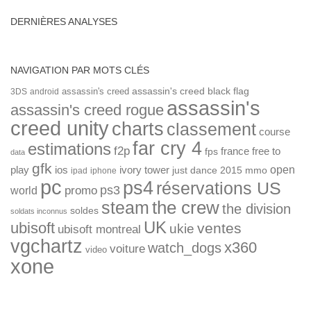
DERNIÈRES ANALYSES
NAVIGATION PAR MOTS CLÉS
assassin's creed
assassin's creed black flag
3DS
android
assassin's
assassin's creed rogue
creed unity
charts
classement
course
far cry 4
estimations
f2p
france
free to
fps
data
gfk
open
ios
play
ivory tower
just dance 2015
mmo
ipad
iphone
pc
ps4
réservations US
ps3
world
promo
the crew
steam
the division
soldes
soldats inconnus
UK
ubisoft
ventes
ukie
ubisoft montreal
vgchartz
x360
watch_dogs
voiture
video
xone