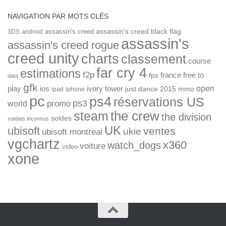
NAVIGATION PAR MOTS CLÉS
assassin's creed
assassin's creed black flag
3DS
android
assassin's
assassin's creed rogue
creed unity
charts
classement
course
far cry 4
estimations
f2p
france
free to
fps
data
gfk
open
ios
play
ivory tower
just dance 2015
mmo
ipad
iphone
pc
ps4
réservations US
ps3
world
promo
the crew
steam
the division
soldes
soldats inconnus
UK
ubisoft
ventes
ukie
ubisoft montreal
vgchartz
x360
watch_dogs
voiture
video
xone