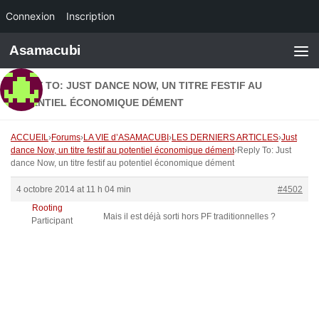
Connexion
Inscription
Skip to content
Asamacubi
REPLY TO: JUST DANCE NOW, UN TITRE FESTIF AU
POTENTIEL ÉCONOMIQUE DÉMENT
ACCUEIL
›
Forums
›
LA VIE d’ASAMACUBI
›
LES DERNIERS ARTICLES
›
Just
dance Now, un titre festif au potentiel économique dément
›
Reply To: Just
dance Now, un titre festif au potentiel économique dément
4 octobre 2014 at 11 h 04 min
#4502
Rooting
Mais il est déjà sorti hors PF traditionnelles ?
Participant