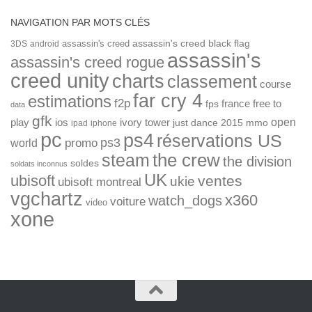
NAVIGATION PAR MOTS CLÉS
assassin's creed
assassin's creed black flag
3DS
android
assassin's
assassin's creed rogue
creed unity
charts
classement
course
far cry 4
estimations
f2p
france
free to
fps
data
gfk
open
ios
play
ivory tower
just dance 2015
mmo
ipad
iphone
pc
ps4
réservations US
ps3
world
promo
the crew
steam
the division
soldes
soldats inconnus
UK
ubisoft
ventes
ukie
ubisoft montreal
vgchartz
x360
watch_dogs
voiture
video
xone