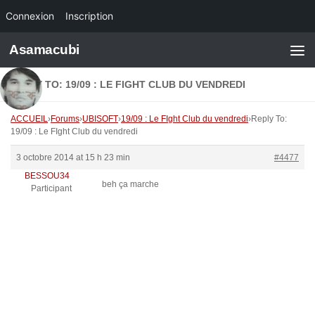
Connexion
Inscription
Skip to content
Asamacubi
REPLY TO: 19/09 : LE FIGHT CLUB DU VENDREDI
ACCUEIL
›
Forums
›
UBISOFT
›
19/09 : Le FIght Club du vendredi
›
Reply To:
19/09 : Le FIght Club du vendredi
3 octobre 2014 at 15 h 23 min
#4477
BESSOU34
beh ça marche
Participant