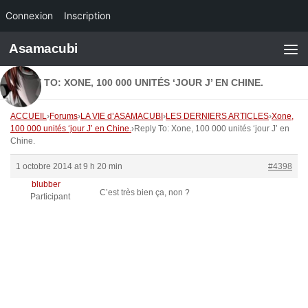
Connexion
Inscription
Skip to content
Asamacubi
REPLY TO: XONE, 100 000 UNITÉS ‘JOUR J’ EN CHINE.
ACCUEIL
›
Forums
›
LA VIE d’ASAMACUBI
›
LES DERNIERS ARTICLES
›
Xone,
100 000 unités ‘jour J’ en Chine.
›
Reply To: Xone, 100 000 unités ‘jour J’ en
Chine.
1 octobre 2014 at 9 h 20 min
#4398
blubber
C’est très bien ça, non ?
Participant