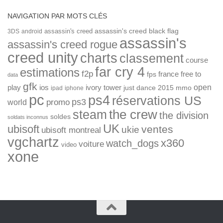
NAVIGATION PAR MOTS CLÉS
assassin's creed
assassin's creed black flag
3DS
android
assassin's
assassin's creed rogue
creed unity
charts
classement
course
far cry 4
estimations
f2p
france
free to
fps
data
gfk
open
ios
play
ivory tower
just dance 2015
mmo
ipad
iphone
pc
ps4
réservations US
ps3
world
promo
the crew
steam
the division
soldes
soldats inconnus
UK
ubisoft
ventes
ukie
ubisoft montreal
vgchartz
x360
watch_dogs
voiture
video
xone