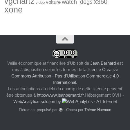
vgchartz
x360
watch_dogs
voiture
video
xone
Veille économique et financière d'Ubisoft
de
Jean Bernard
est
mis à disposition selon les termes de la
licence Creative
Commons Attribution - Pas d’Utilisation Commerciale 4.0
International
.
Les autorisations au-delà du champ de cette licence peuvent
être obtenues à
http://www.jeanbernard.fr
.Hébergement OVH -
WebAnalytics solution by
Fièrement propulsé par
- Conçu par
Thème Hueman