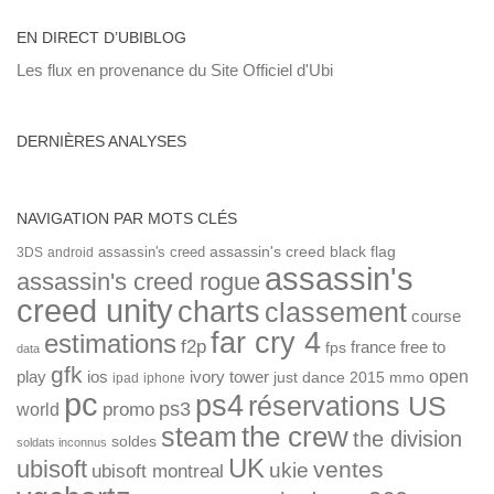
EN DIRECT D’UBIBLOG
Les flux en provenance du Site Officiel d'Ubi
DERNIÈRES ANALYSES
NAVIGATION PAR MOTS CLÉS
assassin's creed
assassin's creed black flag
3DS
android
assassin's
assassin's creed rogue
creed unity
charts
classement
course
far cry 4
estimations
f2p
france
free to
fps
data
gfk
open
ios
play
ivory tower
just dance 2015
mmo
ipad
iphone
pc
ps4
réservations US
ps3
world
promo
the crew
steam
the division
soldes
soldats inconnus
UK
ubisoft
ventes
ukie
ubisoft montreal