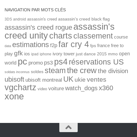
NAVIGATION PAR MOTS CLÉS
assassin's creed
assassin's creed black flag
3DS
android
assassin's
assassin's creed rogue
creed unity
charts
classement
course
far cry 4
estimations
f2p
france
free to
fps
data
gfk
open
ios
play
ivory tower
just dance 2015
mmo
ipad
iphone
pc
ps4
réservations US
ps3
world
promo
the crew
steam
the division
soldes
soldats inconnus
UK
ubisoft
ventes
ukie
ubisoft montreal
vgchartz
x360
watch_dogs
voiture
video
xone