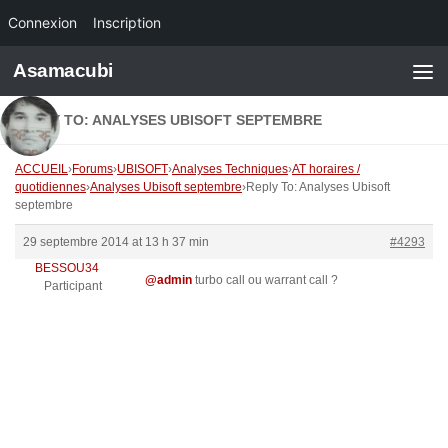
Connexion
Inscription
Skip to content
Asamacubi
REPLY TO: ANALYSES UBISOFT SEPTEMBRE
ACCUEIL
›
Forums
›
UBISOFT
›
Analyses Techniques
›
AT horaires /
quotidiennes
›
Analyses Ubisoft septembre
›
Reply To: Analyses Ubisoft
septembre
29 septembre 2014 at 13 h 37 min
#4293
BESSOU34
@admin
turbo call ou warrant call ?
Participant